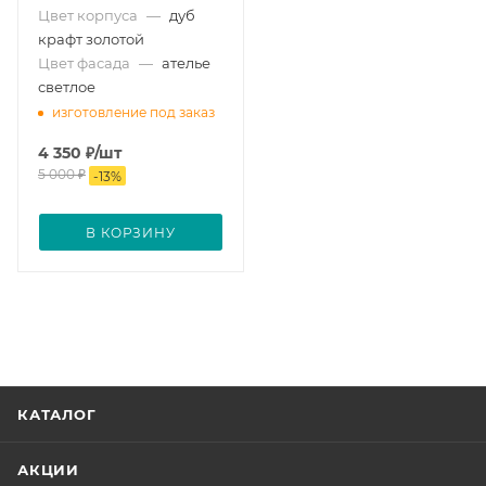
Цвет корпуса
—
дуб
крафт золотой
Цвет фасада
—
ателье
светлое
изготовление под заказ
4 350
₽
/шт
5 000
₽
-
13
%
В КОРЗИНУ
КАТАЛОГ
АКЦИИ