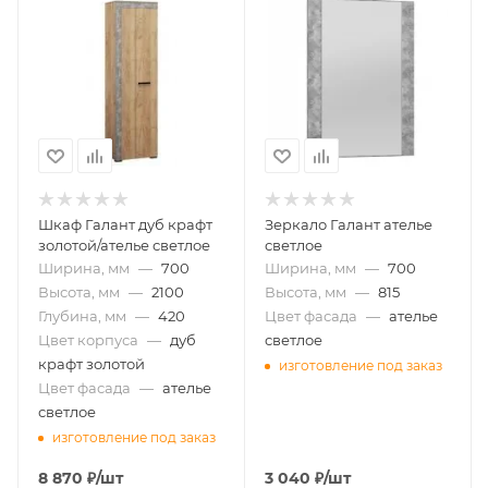
Шкаф Галант дуб крафт
Зеркало Галант ателье
золотой/ателье светлое
светлое
Ширина, мм
—
700
Ширина, мм
—
700
Высота, мм
—
2100
Высота, мм
—
815
Глубина, мм
—
420
Цвет фасада
—
ателье
Цвет корпуса
—
дуб
светлое
крафт золотой
изготовление под заказ
Цвет фасада
—
ателье
светлое
изготовление под заказ
8 870
₽
/шт
3 040
₽
/шт