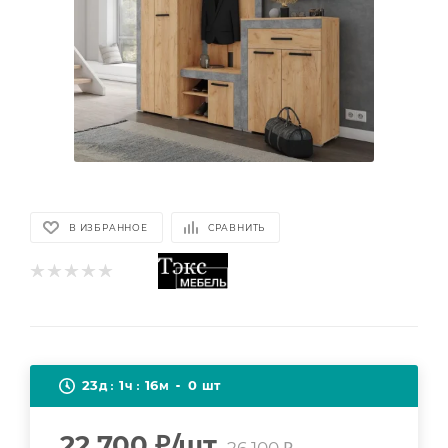
В ИЗБРАННОЕ
СРАВНИТЬ
23
1
16
0
д
ч
м
шт
22 700
₽
/шт
26 100
₽