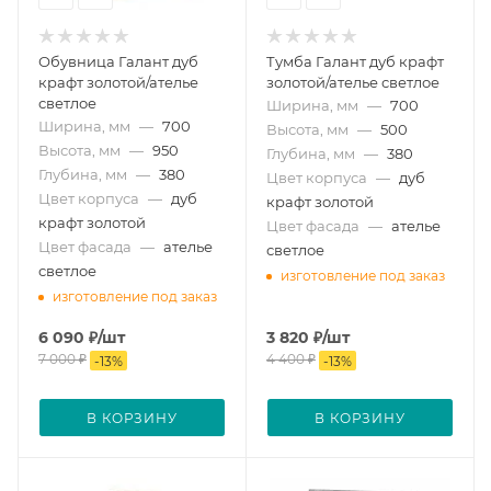
Обувница Галант дуб
Тумба Галант дуб крафт
крафт золотой/ателье
золотой/ателье светлое
светлое
Ширина, мм
—
700
Ширина, мм
—
700
Высота, мм
—
500
Высота, мм
—
950
Глубина, мм
—
380
Глубина, мм
—
380
Цвет корпуса
—
дуб
Цвет корпуса
—
дуб
крафт золотой
крафт золотой
Цвет фасада
—
ателье
Цвет фасада
—
ателье
светлое
светлое
изготовление под заказ
изготовление под заказ
6 090
₽
/шт
3 820
₽
/шт
7 000
₽
4 400
₽
-
13
%
-
13
%
В КОРЗИНУ
В КОРЗИНУ