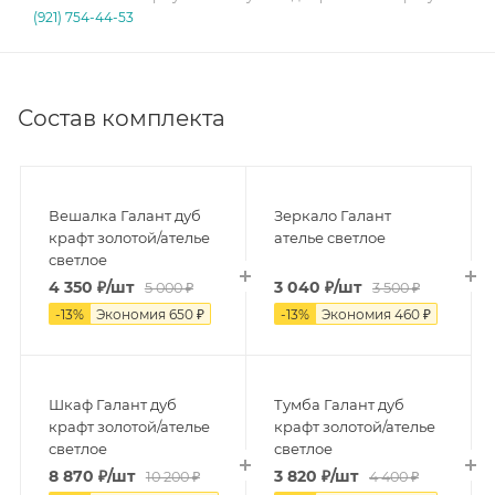
(921) 754-44-53
Состав комплекта
Вешалка Галант дуб
Зеркало Галант
крафт золотой/ателье
ателье светлое
светлое
4 350
₽
/шт
3 040
₽
/шт
5 000
₽
3 500
₽
-
13
%
Экономия
650
₽
-
13
%
Экономия
460
₽
Шкаф Галант дуб
Тумба Галант дуб
крафт золотой/ателье
крафт золотой/ателье
светлое
светлое
8 870
₽
/шт
3 820
₽
/шт
10 200
₽
4 400
₽