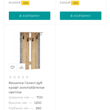
10 200
₽
3 500
₽
-
13
%
-
13
%
В КОРЗИНУ
В КОРЗИНУ
Вешалка Галант дуб
крафт золотой/ателье
светлое
Ширина, мм
—
700
Высота, мм
—
1200
Глубина, мм
—
260