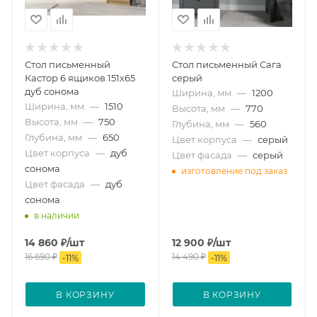
Стол письменный
Стол письменный Сага
Кастор 6 ящиков 151х65
серый
дуб сонома
Ширина, мм
—
1200
Ширина, мм
—
1510
Высота, мм
—
770
Высота, мм
—
750
Глубина, мм
—
560
Глубина, мм
—
650
Цвет корпуса
—
серый
Цвет корпуса
—
дуб
Цвет фасада
—
серый
сонома
изготовление под заказ
Цвет фасада
—
дуб
сонома
в наличии
14 860
₽
/шт
12 900
₽
/шт
16 690
₽
14 490
₽
-
11
%
-
11
%
В КОРЗИНУ
В КОРЗИНУ