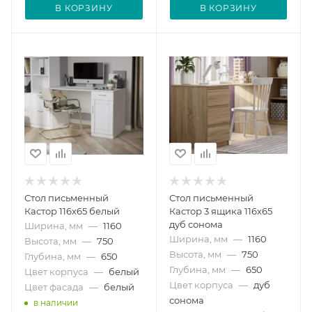
В КОРЗИНУ
В КОРЗИНУ
Стол письменный
Стол письменный
Кастор 116х65 белый
Кастор 3 ящика 116х65
дуб сонома
Ширина, мм
—
1160
Ширина, мм
—
1160
Высота, мм
—
750
Высота, мм
—
750
Глубина, мм
—
650
Глубина, мм
—
650
Цвет корпуса
—
белый
Цвет корпуса
—
дуб
Цвет фасада
—
белый
сонома
в наличии