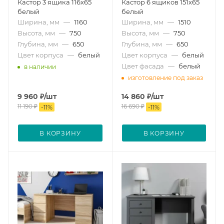
Кастор 3 ящика 116х65
Кастор 6 ящиков 151х65
белый
белый
Ширина, мм
—
1160
Ширина, мм
—
1510
Высота, мм
—
750
Высота, мм
—
750
Глубина, мм
—
650
Глубина, мм
—
650
Цвет корпуса
—
белый
Цвет корпуса
—
белый
Цвет фасада
—
белый
в наличии
изготовление под заказ
9 960
₽
/шт
14 860
₽
/шт
11 190
₽
16 690
₽
-
11
%
-
11
%
В КОРЗИНУ
В КОРЗИНУ