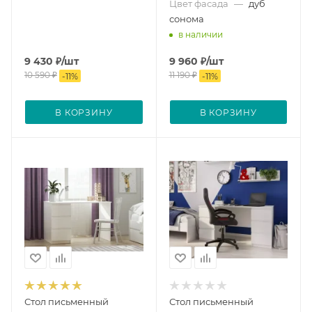
Цвет фасада
—
дуб
сонома
в наличии
9 430
₽
/шт
9 960
₽
/шт
10 590
₽
11 190
₽
-
11
%
-
11
%
В КОРЗИНУ
В КОРЗИНУ
Стол письменный
Стол письменный