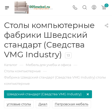
0
Столы компьютерные
фабрики Шведский
стандарт (Сведства
VMG Industry)
13
—
—
Каталог
Мебель для учебы и офиса
—
Столы компьютерные
Фабрика Шведский стандарт (Сведства VMG Industry) столы
компьютерные
Шведский стандарт (Сведства VMG Industry)
угловые столы
Диал
Петровская мебель