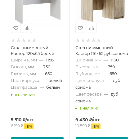
Стол письменный
Стол письменный
Кастор 120х65 белый
Кастор 116х65 дуб сонома
Ширина, мм
—
1156
Ширина, мм
—
1160
Высота, мм
—
750
Высота, мм
—
750
Глубина, мм
—
650
Глубина, мм
—
650
Цвет корпуса
—
белый
Цвет корпуса
—
дуб
Цвет фасада
—
белый
сонома
Цвет фасада
—
дуб
в наличии
сонома
в наличии
5 510
₽
/шт
9 430
₽
/шт
6 190
₽
10 590
₽
-
11
%
-
11
%