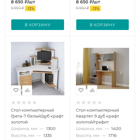
8 650
₽
/шт
8 650
₽
/шт
9 950
₽
9 950
₽
-
13
%
-
13
%
В КОРЗИНУ
В КОРЗИНУ
Стол компьютерный
Стол компьютерный
Грета-7 белый/дуб крафт
Квартет-9 дуб крафт
золотой
золотой/графит
Ширина, мм
—
1300
Ширина, мм
—
1400
Высота, мм
—
1335
Высота, мм
—
1716