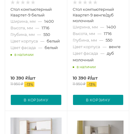
Стол компьютерный
Стол компьютерный
Квартет-9 белый
Квартет-9 венге/дуб
молочный
Ширина, мм
—
1400
Ширина, мм
—
1400
Высота, мм
—
1716
Высота, мм
—
1716
Глубина, мм
—
550
Глубина, мм
—
550
Цвет корпуса
—
белый
Цвет корпуса
—
венге
Цвет фасада
—
белый
Цвет фасада
—
дуб
в наличии
молочный
в наличии
10 390
₽
/шт
10 390
₽
/шт
11 950
₽
11 950
₽
-
13
%
-
13
%
В КОРЗИНУ
В КОРЗИНУ