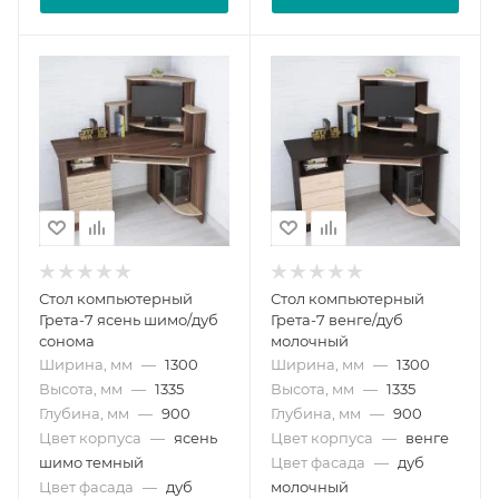
Стол компьютерный
Стол компьютерный
Грета-7 ясень шимо/дуб
Грета-7 венге/дуб
сонома
молочный
Ширина, мм
—
1300
Ширина, мм
—
1300
Высота, мм
—
1335
Высота, мм
—
1335
Глубина, мм
—
900
Глубина, мм
—
900
Цвет корпуса
—
ясень
Цвет корпуса
—
венге
шимо темный
Цвет фасада
—
дуб
Цвет фасада
—
дуб
молочный