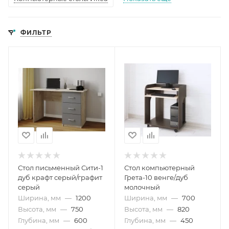
ФИЛЬТР
Стол письменный Сити-1
Стол компьютерный
дуб крафт серый/графит
Грета-10 венге/дуб
серый
молочный
Ширина, мм
—
1200
Ширина, мм
—
700
Высота, мм
—
750
Высота, мм
—
820
Глубина, мм
—
600
Глубина, мм
—
450