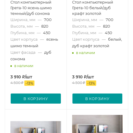
Стол компьютерный
Стол компьютерный
Грета-10 ясень шимо
Грета-10 белый/дуб
темный/дуб сонома
крафт золотой
Ширина, мм
—
700
Ширина, мм
—
700
Высота, мм
—
820
Высота, мм
—
820
Глубина, мм
—
450
Глубина, мм
—
450
Цвет корпуса
—
ясень
Цвет корпуса
—
белый,
шимо темный
дуб крафт золотой
Цвет фасада
—
дуб
в наличии
сонома
в наличии
3 910
₽
/шт
3 910
₽
/шт
4 500
₽
4 500
₽
-
13
%
-
13
%
В КОРЗИНУ
В КОРЗИНУ