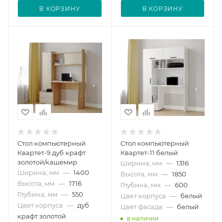
В КОРЗИНУ
В КОРЗИНУ
Стол компьютерный
Стол компьютерный
Квартет-9 дуб крафт
Квартет-11 белый
золотой/кашемир
Ширина, мм
—
1316
Ширина, мм
—
1400
Высота, мм
—
1850
Высота, мм
—
1716
Глубина, мм
—
600
Глубина, мм
—
550
Цвет корпуса
—
белый
Цвет корпуса
—
дуб
Цвет фасада
—
белый
крафт золотой
в наличии