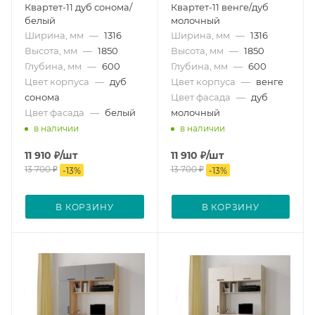
Квартет-11 дуб сонома/
Квартет-11 венге/дуб
белый
молочный
Ширина, мм
—
1316
Ширина, мм
—
1316
Высота, мм
—
1850
Высота, мм
—
1850
Глубина, мм
—
600
Глубина, мм
—
600
Цвет корпуса
—
дуб
Цвет корпуса
—
венге
сонома
Цвет фасада
—
дуб
Цвет фасада
—
белый
молочный
в наличии
в наличии
11 910
₽
/шт
11 910
₽
/шт
13 700
₽
13 700
₽
-
13
%
-
13
%
В КОРЗИНУ
В КОРЗИНУ