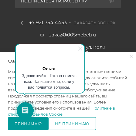
ПОДПИСАТЬСЯ НА РАССЫЛКУ
+7 921 754 4453
ЗАКАЗАТЬ ЗВОНОК
zakaz@005mebel.ru
г. Санкт-Петербург, ул. Коли
Томчака д. 28
Файлы cookie
Ольга
Мы используем файлы cookie, разработанные нашими
Здравствуйте! Готова помочь
специалистами и третьими лицами, для анализа событий
вам. Напишите мне, если у
на нашем веб-сайте, что позволяет нам улучшать
вас появятся вопросы.
взаимодействие с пользователями и обслуживание.
Продолжая просмотр страниц нашего сайта, вы
принимаете условия его использования. Более
подробные сведения смотрите в нашей
Политике в
отношении файлов Cookie
.
Интернет магазин мебели в Санкт-Петербурге © 2000-2026
г.
ПРИНИМАЮ
НЕ ПРИНИМАЮ