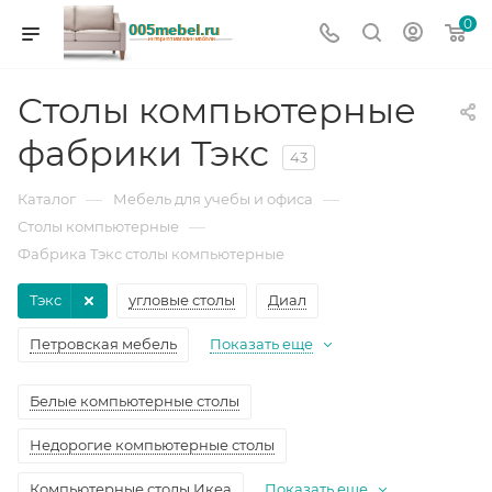
0
Столы компьютерные
фабрики Тэкс
43
—
—
Каталог
Мебель для учебы и офиса
—
Столы компьютерные
Фабрика Тэкс столы компьютерные
Тэкс
угловые столы
Диал
Петровская мебель
Показать еще
Белые компьютерные столы
Недорогие компьютерные столы
Компьютерные столы Икеа
Показать еще