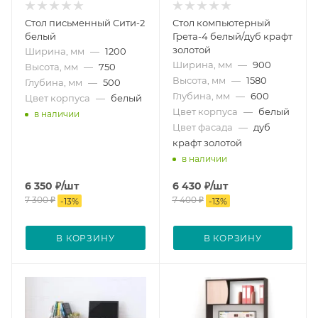
Стол письменный Сити-2
Стол компьютерный
белый
Грета-4 белый/дуб крафт
золотой
Ширина, мм
—
1200
Ширина, мм
—
900
Высота, мм
—
750
Высота, мм
—
1580
Глубина, мм
—
500
Глубина, мм
—
600
Цвет корпуса
—
белый
Цвет корпуса
—
белый
в наличии
Цвет фасада
—
дуб
крафт золотой
в наличии
6 350
₽
/шт
6 430
₽
/шт
7 300
₽
7 400
₽
-
13
%
-
13
%
В КОРЗИНУ
В КОРЗИНУ