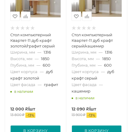
Стол компьютерный
Стол компьютерный
Квартет-11 дуб крафт
Квартет-11 дуб крафт
золотой/графит серый
серый/кашемир
Ширина, мм
—
1316
Ширина, мм
—
1316
Высота, мм
—
1850
Высота, мм
—
1850
Глубина, мм
—
600
Глубина, мм
—
600
Цвет корпуса
—
дуб
Цвет корпуса
—
дуб
крафт золотой
крафт серый
Цвет фасада
—
графит
Цвет фасада
—
кашемир
в наличии
в наличии
12 000
₽
/шт
12 090
₽
/шт
13 800
₽
13 900
₽
-
13
%
-
13
%
В КОРЗИНУ
В КОРЗИНУ