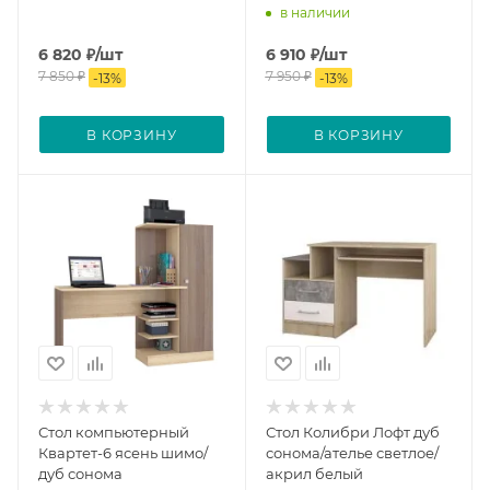
в наличии
6 820
₽
/шт
6 910
₽
/шт
7 850
₽
7 950
₽
-
13
%
-
13
%
В КОРЗИНУ
В КОРЗИНУ
Стол компьютерный
Стол Колибри Лофт дуб
Квартет-6 ясень шимо/
сонома/ателье светлое/
дуб сонома
акрил белый