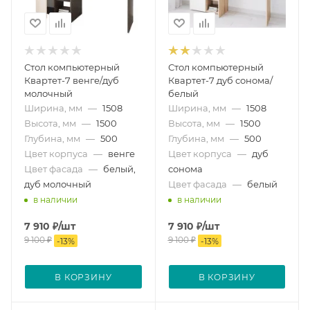
Стол компьютерный
Стол компьютерный
Квартет-7 венге/дуб
Квартет-7 дуб сонома/
молочный
белый
Ширина, мм
—
1508
Ширина, мм
—
1508
Высота, мм
—
1500
Высота, мм
—
1500
Глубина, мм
—
500
Глубина, мм
—
500
Цвет корпуса
—
венге
Цвет корпуса
—
дуб
Цвет фасада
—
белый,
сонома
дуб молочный
Цвет фасада
—
белый
в наличии
в наличии
7 910
₽
/шт
7 910
₽
/шт
9 100
₽
9 100
₽
-
13
%
-
13
%
В КОРЗИНУ
В КОРЗИНУ