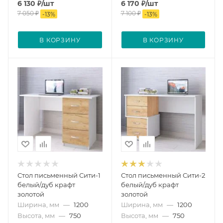
6 130
₽
/шт
6 170
₽
/шт
7 050
₽
7 100
₽
-
13
%
-
13
%
В КОРЗИНУ
В КОРЗИНУ
Стол письменный Сити-1
Стол письменный Сити-2
белый/дуб крафт
белый/дуб крафт
золотой
золотой
Ширина, мм
—
1200
Ширина, мм
—
1200
Высота, мм
—
750
Высота, мм
—
750