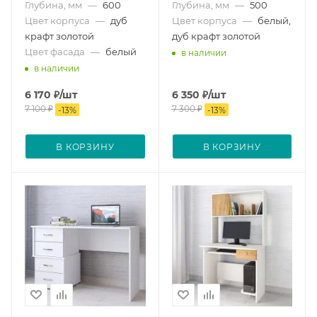
Глубина, мм
—
600
Глубина, мм
—
500
Цвет корпуса
—
дуб
Цвет корпуса
—
белый,
крафт золотой
дуб крафт золотой
Цвет фасада
—
белый
в наличии
в наличии
6 170
₽
/шт
6 350
₽
/шт
7 100
₽
7 300
₽
-
13
%
-
13
%
В КОРЗИНУ
В КОРЗИНУ