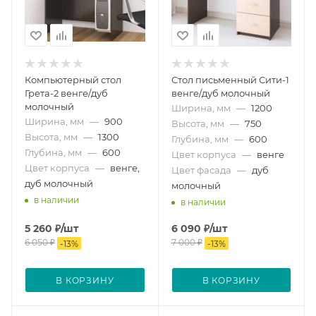
Компьютерный стол
Стол письменный Сити-1
Грета-2 венге/дуб
венге/дуб молочный
молочный
Ширина, мм
—
1200
Ширина, мм
—
900
Высота, мм
—
750
Высота, мм
—
1300
Глубина, мм
—
600
Глубина, мм
—
600
Цвет корпуса
—
венге
Цвет корпуса
—
венге,
Цвет фасада
—
дуб
дуб молочный
молочный
в наличии
в наличии
5 260
₽
/шт
6 090
₽
/шт
6 050
₽
7 000
₽
-
13
%
-
13
%
В КОРЗИНУ
В КОРЗИНУ