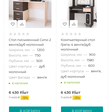
Стол письменный Сити-2
Компьютерный стол
венге/дуб молочный
Грета-4 венге/дуб
молочный
Ширина, мм
—
1200
Ширина, мм
—
900
Высота, мм
—
750
Высота, мм
—
1580
Глубина, мм
—
500
Глубина, мм
—
600
Цвет корпуса
—
дуб
Цвет корпуса
—
венге,
молочный
дуб молочный
Цвет фасада
—
венге
в наличии
в наличии
6 430
₽
/шт
6 430
₽
/шт
7 400
₽
7 400
₽
-
13
%
-
13
%
В КОРЗИНУ
В КОРЗИНУ