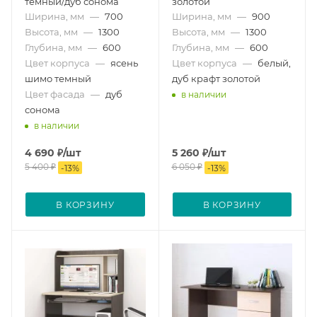
темный/дуб сонома
золотой
Ширина, мм
—
700
Ширина, мм
—
900
Высота, мм
—
1300
Высота, мм
—
1300
Глубина, мм
—
600
Глубина, мм
—
600
Цвет корпуса
—
ясень
Цвет корпуса
—
белый,
шимо темный
дуб крафт золотой
Цвет фасада
—
дуб
в наличии
сонома
в наличии
4 690
₽
/шт
5 260
₽
/шт
5 400
₽
6 050
₽
-
13
%
-
13
%
В КОРЗИНУ
В КОРЗИНУ