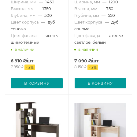
Ширина, мм
—
1450
Ширина, мм
—
1200
Высота, мм
—
1350
Высота, мм
—
750
Глубина, мм
—
500
Глубина, мм
—
550
Цвет корпуса
—
дуб
Цвет корпуса
—
дуб
сонома
сонома
Цвет фасада
—
ясень
Цвет фасада
—
ателье
шимо темный
светлое, белый
в наличии
в наличии
6 910
₽
/шт
7 090
₽
/шт
7 950
₽
8 150
₽
-
13
%
-
13
%
В КОРЗИНУ
В КОРЗИНУ