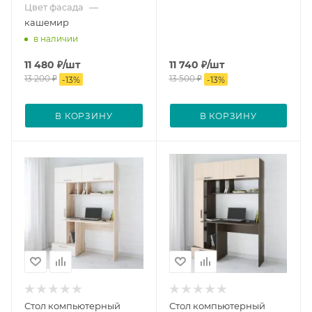
Цвет фасада
—
кашемир
в наличии
11 480
₽
/шт
11 740
₽
/шт
13 200
₽
13 500
₽
-
13
%
-
13
%
В КОРЗИНУ
В КОРЗИНУ
Стол компьютерный
Стол компьютерный