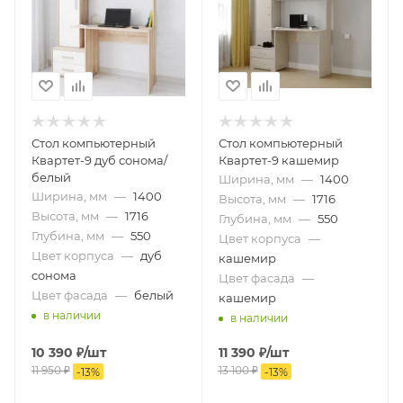
Стол компьютерный
Стол компьютерный
Квартет-9 дуб сонома/
Квартет-9 кашемир
белый
Ширина, мм
—
1400
Ширина, мм
—
1400
Высота, мм
—
1716
Высота, мм
—
1716
Глубина, мм
—
550
Глубина, мм
—
550
Цвет корпуса
—
Цвет корпуса
—
дуб
кашемир
сонома
Цвет фасада
—
Цвет фасада
—
белый
кашемир
в наличии
в наличии
10 390
₽
/шт
11 390
₽
/шт
11 950
₽
13 100
₽
-
13
%
-
13
%