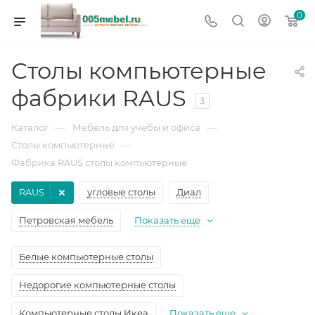
0
Столы компьютерные
фабрики RAUS
3
—
—
Каталог
Мебель для учебы и офиса
—
Столы компьютерные
Фабрика RAUS столы компьютерные
RAUS
угловые столы
Диал
Петровская мебель
Показать еще
Белые компьютерные столы
Недорогие компьютерные столы
Компьютерные столы Икеа
Показать еще