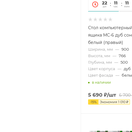
22
11
11
дн
час
мин
Стол компьютерный
ящика МС-6 дуб сон
белый (правый)
Ширина, мм
—
900
Высота, мм
—
766
Глубина, мм
—
500
Цвет корпуса
—
дуб
Цвет фасада
—
бел
в наличии
5 690
₽
/шт
6 700
-
15
%
Экономия
1 010
₽