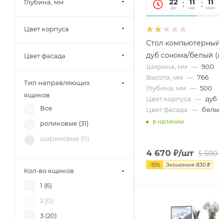
22
11
11
Глубина, мм
Шведский стандарт
дн
час
мин
(Сведства VMG Industry)
(
13
)
Цвет корпуса
SV-Мебель (
9
)
Стол компьютерный
дуб сонома/белый 
Цвет фасада
Mobi (
30
)
Ширина, мм
—
900
МК Стиль (
12
)
Высота, мм
—
766
Тип направляющих
Мебель-24 (
2
)
Глубина, мм
—
500
ящиков
Цвет корпуса
—
дуб
Тэкс (
43
)
Все
Цвет фасада
—
бел
Союз-Мебель (
6
)
в наличии
роликовые (
31
)
БРВ-Мебель (
6
)
шариковые (
0
)
Диал (
6
)
4 670
₽
/шт
5 500
RAUS (
3
)
-
15
%
Экономия
830
₽
Кол-во ящиков
Зарон (
10
)
1 (
6
)
Петровская мебель (
5
)
2 (
0
)
3 (
20
)