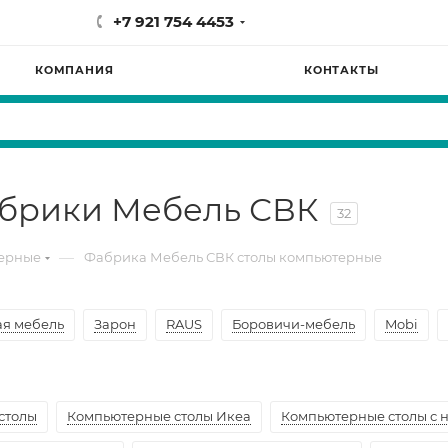
+7 921 754 4453
КОМПАНИЯ
КОНТАКТЫ
брики Мебель СВК
32
—
терные
Фабрика Мебель СВК столы компьютерные
ая мебель
Зарон
RAUS
Боровичи-мебель
Mobi
столы
Компьютерные столы Икеа
Компьютерные столы с 