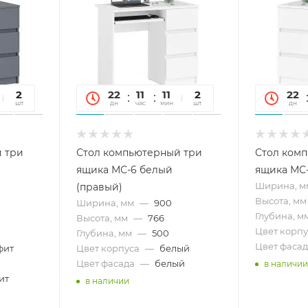
45
2
22
11
11
45
2
22
сек
шт
дн
час
мин
сек
шт
дн
 три
Стол компьютерный три
Стол ком
ящика МС-6 белый
ящика МС-
Ширина, м
(правый)
Высота, мм
Ширина, мм
—
900
Глубина, м
Высота, мм
—
766
Цвет корпу
Глубина, мм
—
500
Цвет фасад
фит
Цвет корпуса
—
белый
Цвет фасада
—
белый
в наличии
ит
в наличии