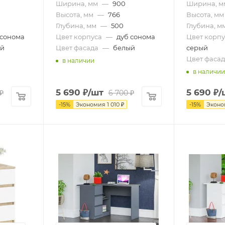
Ширина, мм
—
900
Ширина, м
Высота, мм
—
766
Высота, мм
Глубина, мм
—
500
Глубина, м
 сонома
Цвет корпуса
—
дуб сонома
Цвет корпу
ый
Цвет фасада
—
белый
серый
Цвет фасад
в наличии
в наличии
5 690
₽
/шт
5 690
₽
/
₽
6 700
₽
-
15
%
Экономия
1 010
₽
-
15
%
Экон