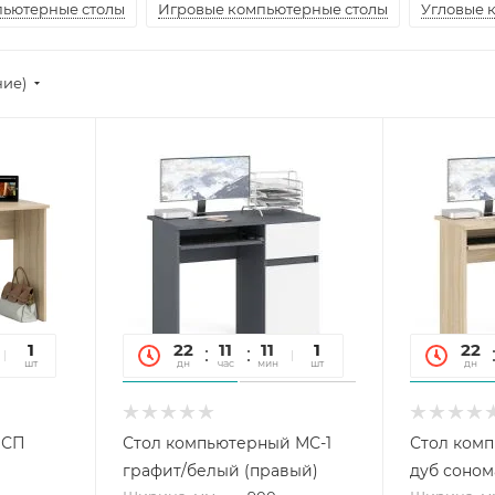
ьютерные столы
Игровые компьютерные столы
Угловые 
ние)
45
1
22
11
11
45
1
22
сек
шт
дн
час
мин
сек
шт
дн
МСП
Стол компьютерный МС-1
Стол комп
графит/белый (правый)
дуб соном