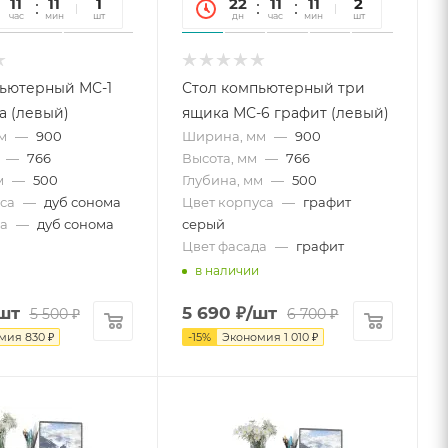
11
11
45
1
22
11
11
45
2
час
мин
сек
шт
дн
час
мин
сек
шт
ьютерный МС-1
Стол компьютерный три
а (левый)
ящика МС-6 графит (левый)
м
—
900
Ширина, мм
—
900
—
766
Высота, мм
—
766
м
—
500
Глубина, мм
—
500
са
—
дуб сонома
Цвет корпуса
—
графит
а
—
дуб сонома
серый
Цвет фасада
—
графит
в наличии
шт
5 690
₽
/шт
5 500
₽
6 700
₽
омия
830
₽
-
15
%
Экономия
1 010
₽