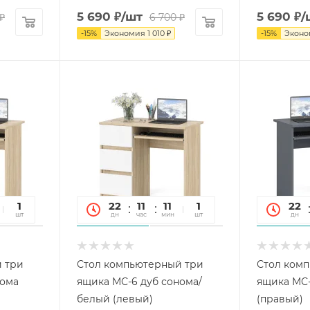
5 690
₽
/шт
5 690
₽
/
₽
6 700
₽
-
15
%
Экономия
1 010
₽
-
15
%
Экон
45
1
22
11
11
45
1
22
сек
шт
дн
час
мин
сек
шт
дн
 три
Стол компьютерный три
Стол ком
нома
ящика МС-6 дуб сонома/
ящика МС-
белый (левый)
(правый)