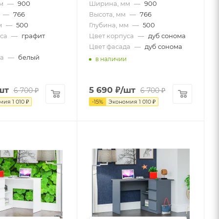
м
—
900
Ширина, мм
—
900
—
766
Высота, мм
—
766
м
—
500
Глубина, мм
—
500
са
—
графит
Цвет корпуса
—
дуб сонома
Цвет фасада
—
дуб сонома
а
—
белый
в наличии
шт
5 690
₽
/шт
6 700
₽
6 700
₽
омия
1 010
₽
-
15
%
Экономия
1 010
₽