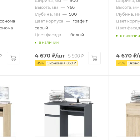
Ширина, мм
—
900
Ширина, м
Высота, мм
—
766
Высота, мм
Глубина, мм
—
500
Глубина, м
 сонома
Цвет корпуса
—
графит
Цвет корпу
сонома
серый
Цвет фасад
Цвет фасада
—
белый
в наличии
в наличии
4 670
₽
/шт
4 670
₽
/
₽
5 500
₽
-
15
%
Экономия
830
₽
-
15
%
Экон