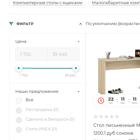
Компьютерные столы с ящиками
Малогабаритные комп
По умолчанию (возраста
ФИЛЬТР
Цена
1 750
39 640
Наши предложения
22
11
11
Все
дн
час
мин
Распродажа (
0
)
Сделано в Беларуси (
0
)
Стол письменный 
Стиль ИКЕА (
0
)
1200.1 дуб сонома