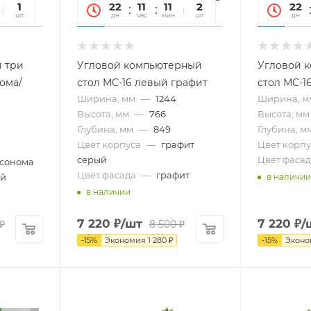
45
1
22
11
11
45
2
22
сек
шт
дн
час
мин
сек
шт
дн
 три
Угловой компьютерный
Угловой 
ома/
стол МС-16 левый графит
стол МС-1
Ширина, мм
—
1244
Ширина, м
Высота, мм
—
766
Высота, мм
Глубина, мм
—
849
Глубина, м
Цвет корпуса
—
графит
Цвет корпу
серый
Цвет фасад
 сонома
Цвет фасада
—
графит
ый
в наличии
в наличии
7 220
₽
/шт
7 220
₽
/
₽
8 500
₽
-
15
%
Экономия
1 280
₽
-
15
%
Экон