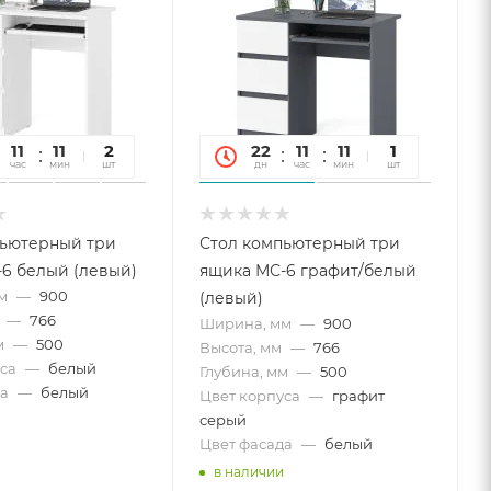
11
11
45
2
22
11
11
45
1
час
мин
сек
шт
дн
час
мин
сек
шт
пьютерный три
Стол компьютерный три
6 белый (левый)
ящика МС-6 графит/белый
м
—
900
(левый)
—
766
Ширина, мм
—
900
м
—
500
Высота, мм
—
766
са
—
белый
Глубина, мм
—
500
а
—
белый
Цвет корпуса
—
графит
серый
Цвет фасада
—
белый
в наличии