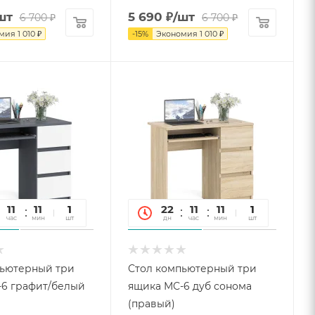
шт
5 690
₽
/шт
6 700
₽
6 700
₽
омия
1 010
₽
-
15
%
Экономия
1 010
₽
11
11
45
1
22
11
11
45
1
час
мин
сек
шт
дн
час
мин
сек
шт
пьютерный три
Стол компьютерный три
6 графит/белый
ящика МС-6 дуб сонома
(правый)