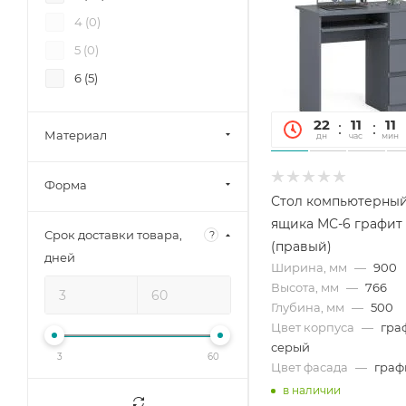
4 (
0
)
5 (
0
)
6 (
5
)
22
11
11
Материал
дн
час
мин
Форма
Стол компьютерный
ящика МС-6 графит
Срок доставки товара,
?
(правый)
дней
Ширина, мм
—
900
Высота, мм
—
766
Глубина, мм
—
500
Цвет корпуса
—
гра
серый
3
60
Цвет фасада
—
граф
в наличии