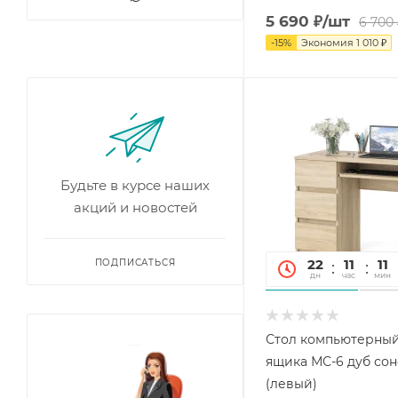
5 690
₽
/шт
6 700
-
15
%
Экономия
1 010
₽
Будьте в курсе наших
акций и новостей
22
11
11
ПОДПИСАТЬСЯ
дн
час
мин
Стол компьютерный
ящика МС-6 дуб со
(левый)