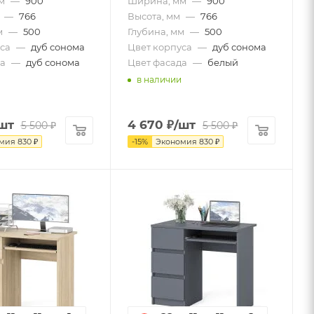
м
—
900
Ширина, мм
—
900
—
766
Высота, мм
—
766
м
—
500
Глубина, мм
—
500
са
—
дуб сонома
Цвет корпуса
—
дуб сонома
а
—
дуб сонома
Цвет фасада
—
белый
в наличии
шт
4 670
₽
/шт
5 500
₽
5 500
₽
омия
830
₽
-
15
%
Экономия
830
₽