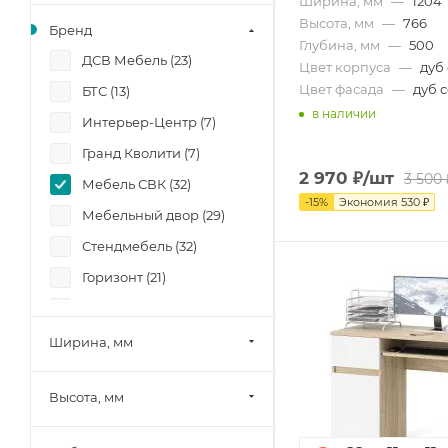
Ширина, мм
—
1204
Высота, мм
—
766
Бренд
Глубина, мм
—
500
ДСВ Мебель (
23
)
Цвет корпуса
—
дуб
Цвет фасада
—
дуб 
БТС (
13
)
в наличии
Интерьер-Центр (
7
)
Гранд Кволити (
7
)
2 970
₽
/шт
3 500
Мебель СВК (
32
)
-
15
%
Экономия
530
₽
Мебельный двор (
29
)
Стендмебель (
32
)
Горизонт (
21
)
Фант (
16
)
Боровичи-мебель (
7
)
Ширина, мм
Памир (
52
)
Высота, мм
Олмеко (
1
)
Миф (
23
)