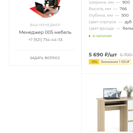
Ширина, мм
—
900
Высота, мм
—
766
Глубина, мм
—
500
Цвет корпуса
—
дуб
ВАШ МЕНЕДЖЕР
Цвет фасада
—
бел
Менеджер 005 мебель
в наличии
+7 (921) 754-44-53
5 690
₽
/шт
6 700
ЗАДАТЬ ВОПРОС
-
15
%
Экономия
1 010
₽