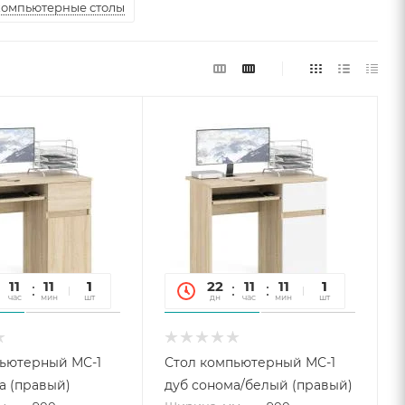
компьютерные столы
11
11
45
1
22
11
11
45
1
час
мин
сек
шт
дн
час
мин
сек
шт
ьютерный МС-1
Стол компьютерный МС-1
а (правый)
дуб сонома/белый (правый)