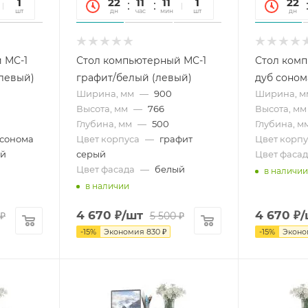
45
1
22
11
11
45
1
22
сек
шт
дн
час
мин
сек
шт
дн
 МС-1
Стол компьютерный МС-1
Стол комп
(левый)
графит/белый (левый)
дуб соном
Ширина, мм
—
900
Ширина, м
Высота, мм
—
766
Высота, мм
Глубина, мм
—
500
Глубина, м
 сонома
Цвет корпуса
—
графит
Цвет корпу
ый
серый
Цвет фасад
Цвет фасада
—
белый
в наличии
в наличии
4 670
₽
/шт
4 670
₽
/
₽
5 500
₽
-
15
%
Экономия
830
₽
-
15
%
Экон