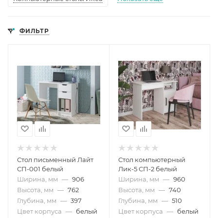
ФИЛЬТР
Стол письменный Лайт
Стол компьютерный
СП-001 белый
Лик-5 СП-2 белый
Ширина, мм
—
906
Ширина, мм
—
960
Высота, мм
—
762
Высота, мм
—
740
Глубина, мм
—
397
Глубина, мм
—
510
Цвет корпуса
—
белый
Цвет корпуса
—
белый