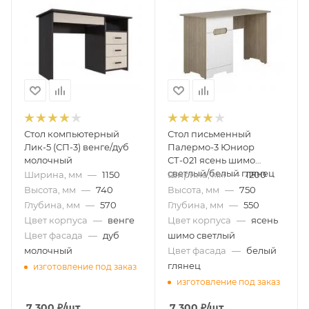
Стол компьютерный
Стол письменный
Лик-5 (СП-3) венге/дуб
Палермо-3 Юниор
молочный
СТ-021 ясень шимо
светлый/белый глянец
Ширина, мм
—
1150
Ширина, мм
—
1200
Высота, мм
—
740
Высота, мм
—
750
Глубина, мм
—
570
Глубина, мм
—
550
Цвет корпуса
—
венге
Цвет корпуса
—
ясень
Цвет фасада
—
дуб
шимо светлый
молочный
Цвет фасада
—
белый
глянец
изготовление под заказ
изготовление под заказ
7 300
₽
/шт
7 300
₽
/шт