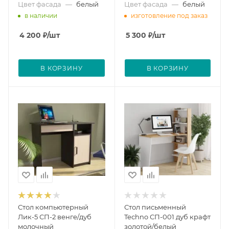
Цвет фасада
—
белый
Цвет фасада
—
белый
в наличии
изготовление под заказ
4 200
₽
/шт
5 300
₽
/шт
В КОРЗИНУ
В КОРЗИНУ
Стол компьютерный
Стол письменный
Лик-5 СП-2 венге/дуб
Teсhno СП-001 дуб крафт
молочный
золотой/белый