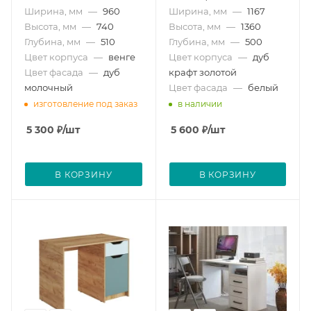
Ширина, мм
—
960
Ширина, мм
—
1167
Высота, мм
—
740
Высота, мм
—
1360
Глубина, мм
—
510
Глубина, мм
—
500
Цвет корпуса
—
венге
Цвет корпуса
—
дуб
Цвет фасада
—
дуб
крафт золотой
молочный
Цвет фасада
—
белый
изготовление под заказ
в наличии
5 300
₽
/шт
5 600
₽
/шт
В КОРЗИНУ
В КОРЗИНУ