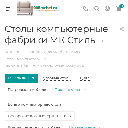
0
Столы компьютерные
фабрики МК Стиль
12
—
—
Каталог
Мебель для учебы и офиса
—
Столы компьютерные
Фабрика МК Стиль столы компьютерные
МК Стиль
угловые столы
Диал
Петровская мебель
Показать еще
Белые компьютерные столы
Недорогие компьютерные столы
Компьютерные столы Икеа
Показать еще