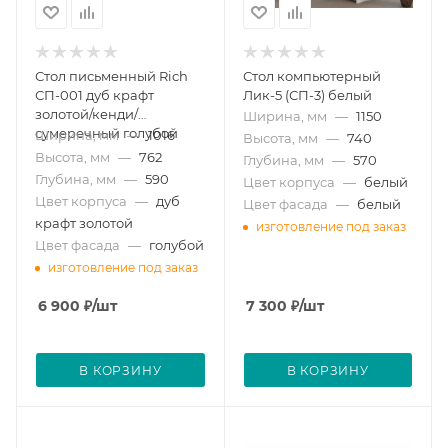
Стол письменный Rich
Стол компьютерный
СП-001 дуб крафт
Лик-5 (СП-3) белый
золотой/кенди/
Ширина, мм
—
1150
сумеречный голубой
Ширина, мм
—
1016
Высота, мм
—
740
Высота, мм
—
762
Глубина, мм
—
570
Глубина, мм
—
590
Цвет корпуса
—
белый
Цвет корпуса
—
дуб
Цвет фасада
—
белый
крафт золотой
изготовление под заказ
Цвет фасада
—
голубой
изготовление под заказ
6 900
₽
/шт
7 300
₽
/шт
В КОРЗИНУ
В КОРЗИНУ