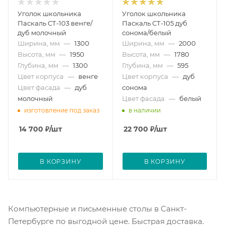
Уголок школьника
Уголок школьника
Паскаль СТ-103 венге/
Паскаль СТ-105 дуб
дуб молочный
сонома/белый
Ширина, мм
—
1300
Ширина, мм
—
2000
Высота, мм
—
1950
Высота, мм
—
1780
Глубина, мм
—
1300
Глубина, мм
—
595
Цвет корпуса
—
венге
Цвет корпуса
—
дуб
Цвет фасада
—
дуб
сонома
молочный
Цвет фасада
—
белый
изготовление под заказ
в наличии
14 700
₽
/шт
22 700
₽
/шт
В КОРЗИНУ
В КОРЗИНУ
Компьютерные и письменные столы в Санкт-
Петербурге по выгодной цене. Быстрая доставка.