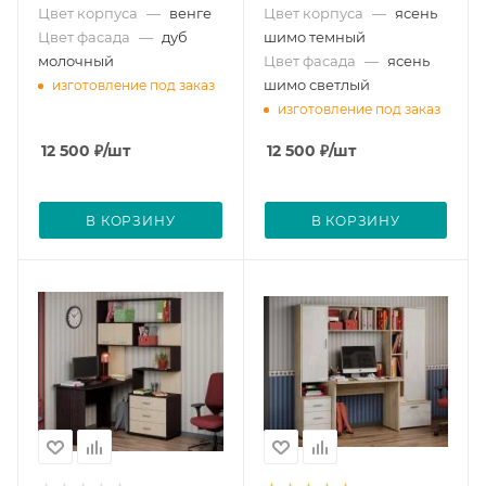
Цвет корпуса
—
венге
Цвет корпуса
—
ясень
Цвет фасада
—
дуб
шимо темный
молочный
Цвет фасада
—
ясень
шимо светлый
изготовление под заказ
изготовление под заказ
12 500
₽
/шт
12 500
₽
/шт
В КОРЗИНУ
В КОРЗИНУ