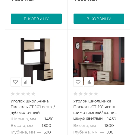
В КОРЗИНУ
В КОРЗИНУ
Уголок школьника
Уголок школьника
Паскаль СТ-101 венге/
Паскаль СТ-101 ясень
дуб молочный
шимо темный/ясень
шимо светлый
Ширина, мм
—
1450
Ширина, мм
—
1450
Высота, мм
—
1800
Высота, мм
—
1800
Глубина, мм
—
590
Глубина, мм
—
590