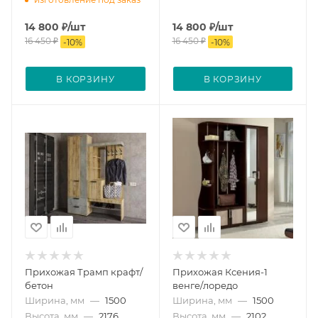
14 800
₽
/шт
14 800
₽
/шт
16 450
₽
16 450
₽
-
10
%
-
10
%
В КОРЗИНУ
В КОРЗИНУ
Прихожая Трамп крафт/
Прихожая Ксения-1
бетон
венге/лоредо
Ширина, мм
—
1500
Ширина, мм
—
1500
Высота, мм
—
2176
Высота, мм
—
2102