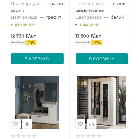
Цвет корпуса
—
графит
Цвет корпуса
—
ясень
серый
шимо темный
Цвет фасада
—
графит
Цвет фасада
—
белый
в наличии
в наличии
12 730
₽
/шт
13 500
₽
/шт
14 150
₽
15 000
₽
-
10
%
-
10
%
В КОРЗИНУ
В КОРЗИНУ