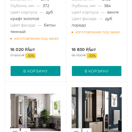
Глубина, мм
—
372
Глубина, мм
—
384
Цвет корпуса
—
дуб
Цвет корпуса
—
венге
крафт золотой
Цвет фасада
—
дуб
Цвет фасада
—
бетон
лоредо
темный
изготовление под заказ
изготовление под заказ
16 020
₽
/шт
16 830
₽
/шт
17 800
₽
18 700
₽
-
10
%
-
10
%
В КОРЗИНУ
В КОРЗИНУ