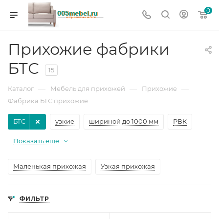
0
Прихожие фабрики
БТС
15
—
—
—
Каталог
Мебель для прихожей
Прихожие
Фабрика БТС прихожие
БТС
узкие
шириной до 1000 мм
РВК
Показать еще
Маленькая прихожая
Узкая прихожая
ФИЛЬТР