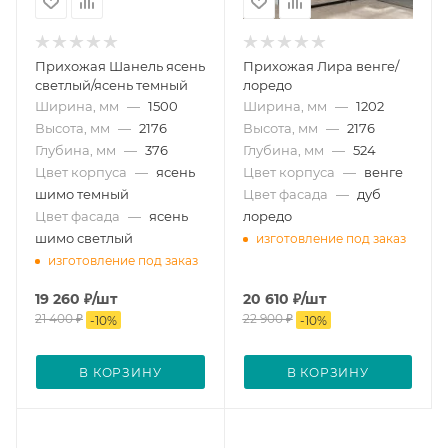
Прихожая Шанель ясень
Прихожая Лира венге/
светлый/ясень темный
лоредо
Ширина, мм
—
1500
Ширина, мм
—
1202
Высота, мм
—
2176
Высота, мм
—
2176
Глубина, мм
—
376
Глубина, мм
—
524
Цвет корпуса
—
ясень
Цвет корпуса
—
венге
шимо темный
Цвет фасада
—
дуб
Цвет фасада
—
ясень
лоредо
шимо светлый
изготовление под заказ
изготовление под заказ
19 260
₽
/шт
20 610
₽
/шт
21 400
₽
22 900
₽
-
10
%
-
10
%
В КОРЗИНУ
В КОРЗИНУ