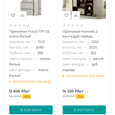
Прихожая Россо ПР-05
Прихожая Ксения-2
ясень белый
венге/дуб лоредо
Ширина, мм
—
1142
Ширина, мм
—
1202
Высота, мм
—
2083
Высота, мм
—
2020
Глубина, мм
—
358
Глубина, мм
—
352
Цвет корпуса
—
ясень
Цвет корпуса
—
венге
белый
Цвет фасада
—
дуб
Цвет фасада
—
ясень
лоредо
белый
изготовление под заказ
изготовление под заказ
12 820
₽
/шт
14 220
₽
/шт
14 250
₽
15 800
₽
-
10
%
-
10
%
В КОРЗИНУ
В КОРЗИНУ