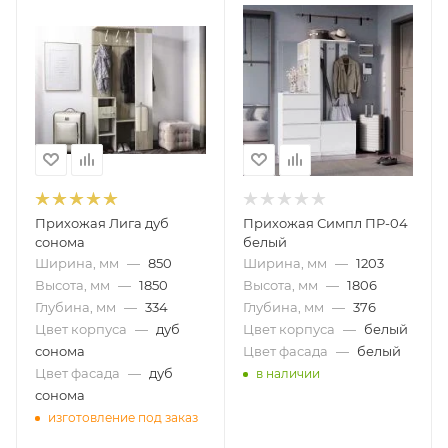
Прихожая Лига дуб
Прихожая Симпл ПР-04
сонома
белый
Ширина, мм
—
850
Ширина, мм
—
1203
Высота, мм
—
1850
Высота, мм
—
1806
Глубина, мм
—
334
Глубина, мм
—
376
Цвет корпуса
—
дуб
Цвет корпуса
—
белый
сонома
Цвет фасада
—
белый
Цвет фасада
—
дуб
в наличии
сонома
изготовление под заказ