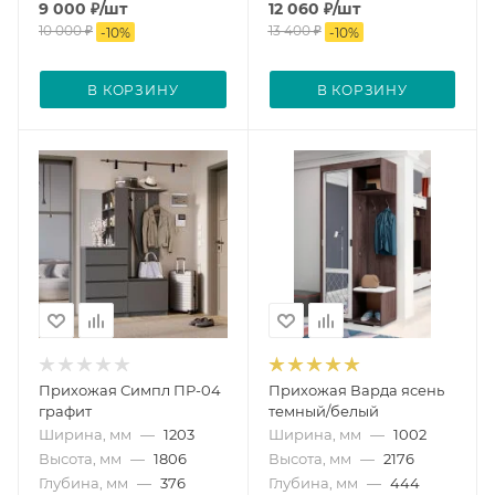
9 000
₽
/шт
12 060
₽
/шт
10 000
₽
13 400
₽
-
10
%
-
10
%
В КОРЗИНУ
В КОРЗИНУ
Прихожая Симпл ПР-04
Прихожая Варда ясень
графит
темный/белый
Ширина, мм
—
1203
Ширина, мм
—
1002
Высота, мм
—
1806
Высота, мм
—
2176
Глубина, мм
—
376
Глубина, мм
—
444