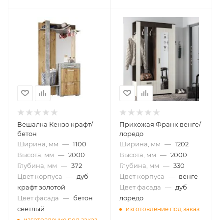
Вешалка Кензо крафт/
Прихожая Франк венге/
бетон
лоредо
Ширина, мм
—
1100
Ширина, мм
—
1202
Высота, мм
—
2000
Высота, мм
—
2000
Глубина, мм
—
372
Глубина, мм
—
330
Цвет корпуса
—
дуб
Цвет корпуса
—
венге
крафт золотой
Цвет фасада
—
дуб
Цвет фасада
—
бетон
лоредо
светлый
изготовление под заказ
изготовление под заказ