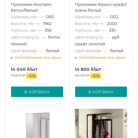
Прихожая Инстайл
Прихожая Франк крафт/
бетон/белый
ясень белый
Ширина, мм
—
1260
Ширина, мм
—
1202
Высота, мм
—
1962
Высота, мм
—
2000
Глубина, мм
—
350
Глубина, мм
—
330
Цвет корпуса
—
бетон
Цвет корпуса
—
дуб
темный
крафт золотой
Цвет фасада
—
белый
Цвет фасада
—
белый
изготовление под заказ
изготовление под заказ
14 040
₽
/шт
14 800
₽
/шт
15 600
₽
16 450
₽
-
10
%
-
10
%
В КОРЗИНУ
В КОРЗИНУ