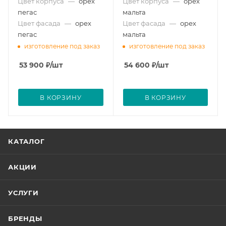
Цвет корпуса
—
орех
Цвет корпуса
—
орех
пегас
мальта
Цвет фасада
—
орех
Цвет фасада
—
орех
пегас
мальта
изготовление под заказ
изготовление под заказ
53 900
₽
/шт
54 600
₽
/шт
В КОРЗИНУ
В КОРЗИНУ
КАТАЛОГ
АКЦИИ
УСЛУГИ
БРЕНДЫ