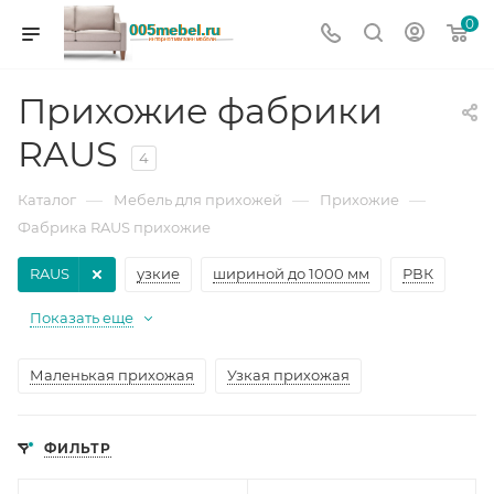
0
Прихожие фабрики
RAUS
4
—
—
—
Каталог
Мебель для прихожей
Прихожие
Фабрика RAUS прихожие
RAUS
узкие
шириной до 1000 мм
РВК
Показать еще
Маленькая прихожая
Узкая прихожая
ФИЛЬТР