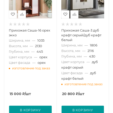
Прихожая Саша-16 орех
Прихожая Саша-3 дуб
экко
крафт серый/дуб крафт
белый
Ширина, мм
—
1035
Ширина, мм
—
1806
Высота, мм
—
2130
Высота, мм
—
2116
Глубина, мм
—
445
Глубина, мм
—
430
Цвет корпуса
—
орех
Цвет корпуса
—
дуб
Цвет фасада
—
орех
крафт серый
изготовление под заказ
Цвет фасада
—
дуб
крафт белый
изготовление под заказ
15 000
₽
/шт
20 800
₽
/шт
В КОРЗИНУ
В КОРЗИНУ