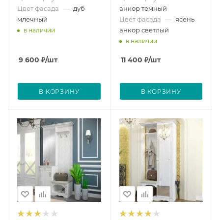
Цвет фасада
—
дуб
анкор темный
млечный
Цвет фасада
—
ясень
анкор светлый
в наличии
в наличии
9 600
₽
/шт
11 400
₽
/шт
В КОРЗИНУ
В КОРЗИНУ