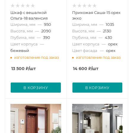
Шкаф с вешалкой
Прихожая Саша-15 орех
Ольга-18 валенсия
экко
Ширина, мм
—
950
Ширина, мм
—
1035
Высота, мм
—
2090
Высота, мм
—
2130
Глубина, мм
—
390
Глубина, мм
—
430
Цвет корпуса
—
Цвет корпуса
—
орех
бежевый
Цвет фасада
—
орех
изготовление под заказ
изготовление под заказ
13 500
₽
/шт
14 600
₽
/шт
В КОРЗИНУ
В КОРЗИНУ