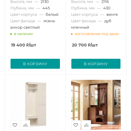
Высота, мм
—
2130
Высота, мм
—
2116
Глубина, мм
—
445
Глубина, мм
—
430
Цвет корпуса
—
белый
Цвет корпуса
—
венге
Цвет фасада
—
ясень
Цвет фасада
—
дуб
анкор светлый
млечный
в наличии
изготовление под заказ
19 400
₽
/шт
20 700
₽
/шт
В КОРЗИНУ
В КОРЗИНУ