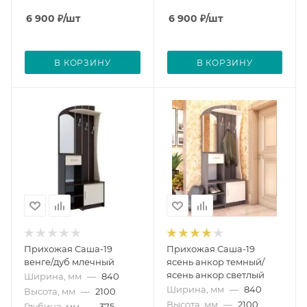
6 900
₽
/шт
6 900
₽
/шт
В КОРЗИНУ
В КОРЗИНУ
Прихожая Саша-19
Прихожая Саша-19
венге/дуб млечный
ясень анкор темный/
ясень анкор светлый
Ширина, мм
—
840
Ширина, мм
—
840
Высота, мм
—
2100
Высота, мм
—
2100
Глубина, мм
—
375