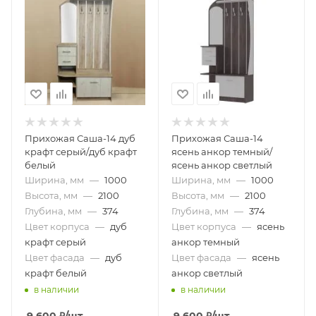
Прихожая Саша-14 дуб
Прихожая Саша-14
крафт серый/дуб крафт
ясень анкор темный/
белый
ясень анкор светлый
Ширина, мм
—
1000
Ширина, мм
—
1000
Высота, мм
—
2100
Высота, мм
—
2100
Глубина, мм
—
374
Глубина, мм
—
374
Цвет корпуса
—
дуб
Цвет корпуса
—
ясень
крафт серый
анкор темный
Цвет фасада
—
дуб
Цвет фасада
—
ясень
крафт белый
анкор светлый
в наличии
в наличии