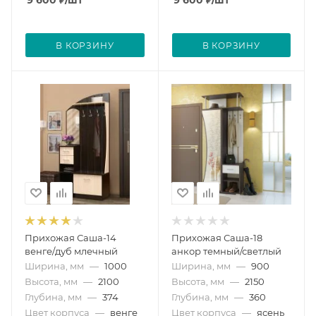
9 600
₽
/шт
9 600
₽
/шт
В КОРЗИНУ
В КОРЗИНУ
Прихожая Саша-14
Прихожая Саша-18
венге/дуб млечный
анкор темный/светлый
Ширина, мм
—
1000
Ширина, мм
—
900
Высота, мм
—
2100
Высота, мм
—
2150
Глубина, мм
—
374
Глубина, мм
—
360
Цвет корпуса
—
венге
Цвет корпуса
—
ясень