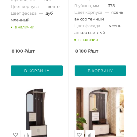
Глубина, мм
—
375
Цвет корпуса
—
венге
Цвет корпуса
—
ясень
Цвет фасада
—
дуб
анкор темный
млечный
Цвет фасада
—
ясень
в наличии
анкор светлый
в наличии
8 100
₽
/шт
8 100
₽
/шт
В КОРЗИНУ
В КОРЗИНУ