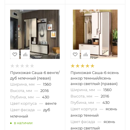
Прихожая Саша-6 венге/
Прихожая Саша-6 ясень
дуб млечный (левая)
анкор темный/ясень
анкор светлый (правая)
Ширина, мм
—
1560
Ширина, мм
—
1560
Высота, мм
—
2016
Высота, мм
—
2016
Глубина, мм
—
430
Глубина, мм
—
430
Цвет корпуса
—
венге
Цвет корпуса
—
ясень
Цвет фасада
—
дуб
анкор темный
млечный
Цвет фасада
—
ясень
в наличии
анкор светлый