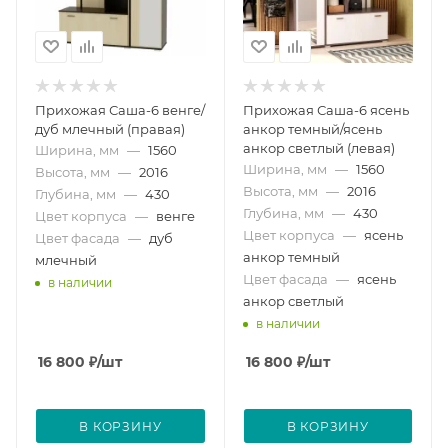
Прихожая Саша-6 венге/
Прихожая Саша-6 ясень
дуб млечный (правая)
анкор темный/ясень
анкор светлый (левая)
Ширина, мм
—
1560
Ширина, мм
—
1560
Высота, мм
—
2016
Высота, мм
—
2016
Глубина, мм
—
430
Глубина, мм
—
430
Цвет корпуса
—
венге
Цвет корпуса
—
ясень
Цвет фасада
—
дуб
анкор темный
млечный
Цвет фасада
—
ясень
в наличии
анкор светлый
в наличии
16 800
₽
/шт
16 800
₽
/шт
В КОРЗИНУ
В КОРЗИНУ