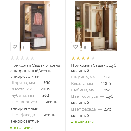
Прихожая Саша-13 ясень
Прихожая Саша-13 дуб
анкор темный/ясень
млечный
анкор светлый
Ширина, мм
—
960
Ширина, мм
—
960
Высота, мм
—
2005
Высота, мм
—
2005
Глубина, мм
—
362
Глубина, мм
—
362
Цвет корпуса
—
дуб
Цвет корпуса
—
ясень
млечный
анкор темный
Цвет фасада
—
дуб
Цвет фасада
—
ясень
млечный
анкор светлый
в наличии
в наличии