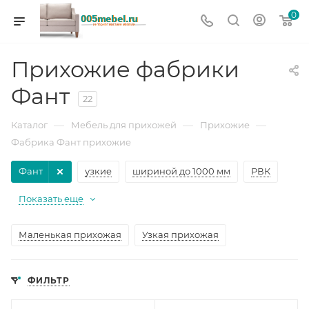
0
Прихожие фабрики
Фант
22
—
—
—
Каталог
Мебель для прихожей
Прихожие
Фабрика Фант прихожие
Фант
узкие
шириной до 1000 мм
РВК
Показать еще
Маленькая прихожая
Узкая прихожая
ФИЛЬТР