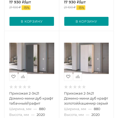
17 930
₽
/шт
17 930
₽
/шт
21 100
₽
21 100
₽
-
15
%
-
15
%
В КОРЗИНУ
В КОРЗИНУ
Прихожая 2-3421
Прихожая 2-3421
Домино-мини дуб крафт
Домино-мини дуб крафт
табачный/графит
золотой/кашемир серый
Ширина, мм
—
880
Ширина, мм
—
880
Высота, мм
—
2020
Высота, мм
—
2020