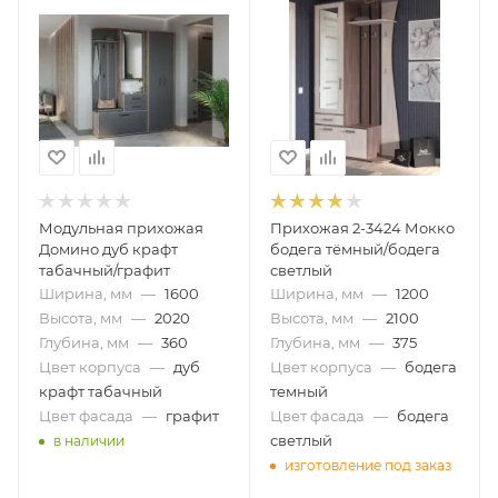
Модульная прихожая
Прихожая 2-3424 Мокко
Домино дуб крафт
бодега тёмный/бодега
табачный/графит
светлый
Ширина, мм
—
1600
Ширина, мм
—
1200
Высота, мм
—
2020
Высота, мм
—
2100
Глубина, мм
—
360
Глубина, мм
—
375
Цвет корпуса
—
дуб
Цвет корпуса
—
бодега
крафт табачный
темный
Цвет фасада
—
графит
Цвет фасада
—
бодега
светлый
в наличии
изготовление под заказ