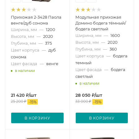
Прихожая 2-3428 Паола
Модульная прихожая
венге/дуб сонома
Домино бодега тёмный/
бодега светлый
Ширина, мм
—
1200
Ширина, мм
—
1600
Высота, мм
—
2020
Высота, мм
—
2020
Глубина, мм
—
375
Глубина, мм
—
360
Цвет корпуса
—
дуб
Цвет корпуса
—
бодега
сонома
темный
Цвет фасада
—
венге
Цвет фасада
—
бодега
в наличии
светлый
в наличии
21 420
₽
/шт
28 050
₽
/шт
25 200
₽
33 000
₽
-
15
%
-
15
%
В КОРЗИНУ
В КОРЗИНУ