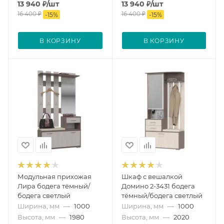
13 940
₽
/шт
13 940
₽
/шт
16 400
₽
16 400
₽
-
15
%
-
15
%
В КОРЗИНУ
В КОРЗИНУ
Модульная прихожая
Шкаф с вешалкой
Лира бодега тёмный/
Домино 2-3431 бодега
бодега светлый
тёмный/бодега светлый
Ширина, мм
—
1000
Ширина, мм
—
1000
Высота, мм
—
1980
Высота, мм
—
2020