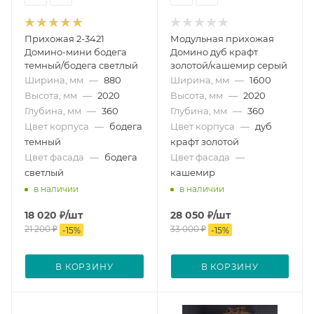
Прихожая 2-3421
Модульная прихожая
Домино-мини бодега
Домино дуб крафт
темный/бодега светлый
золотой/кашемир серый
Ширина, мм
—
880
Ширина, мм
—
1600
Высота, мм
—
2020
Высота, мм
—
2020
Глубина, мм
—
360
Глубина, мм
—
360
Цвет корпуса
—
бодега
Цвет корпуса
—
дуб
темный
крафт золотой
Цвет фасада
—
бодега
Цвет фасада
—
светлый
кашемир
в наличии
в наличии
18 020
₽
/шт
28 050
₽
/шт
21 200
₽
33 000
₽
-
15
%
-
15
%
В КОРЗИНУ
В КОРЗИНУ