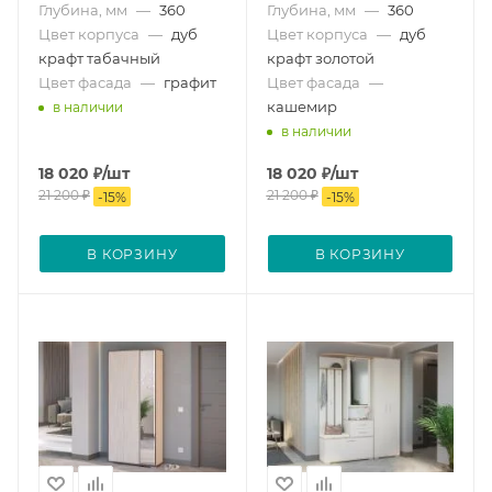
Глубина, мм
—
360
Глубина, мм
—
360
Цвет корпуса
—
дуб
Цвет корпуса
—
дуб
крафт табачный
крафт золотой
Цвет фасада
—
графит
Цвет фасада
—
кашемир
в наличии
в наличии
18 020
₽
/шт
18 020
₽
/шт
21 200
₽
21 200
₽
-
15
%
-
15
%
В КОРЗИНУ
В КОРЗИНУ