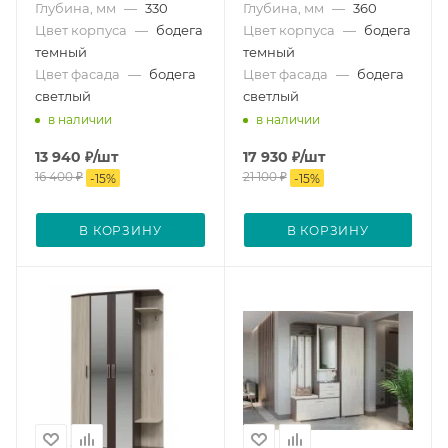
Глубина, мм
—
330
Глубина, мм
—
360
Цвет корпуса
—
бодега
Цвет корпуса
—
бодега
темный
темный
Цвет фасада
—
бодега
Цвет фасада
—
бодега
светлый
светлый
в наличии
в наличии
13 940
₽
/шт
17 930
₽
/шт
16 400
₽
21 100
₽
-
15
%
-
15
%
В КОРЗИНУ
В КОРЗИНУ