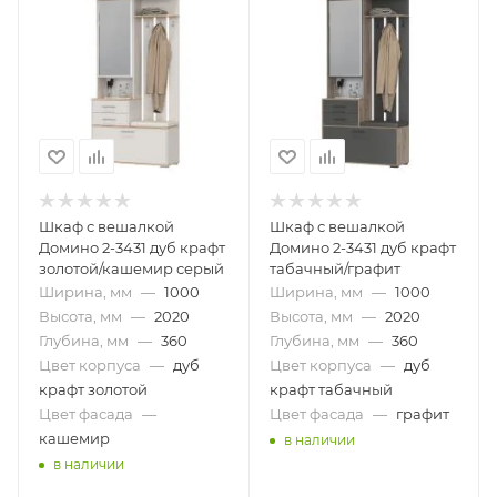
Шкаф с вешалкой
Шкаф с вешалкой
Домино 2-3431 дуб крафт
Домино 2-3431 дуб крафт
золотой/кашемир серый
табачный/графит
Ширина, мм
—
1000
Ширина, мм
—
1000
Высота, мм
—
2020
Высота, мм
—
2020
Глубина, мм
—
360
Глубина, мм
—
360
Цвет корпуса
—
дуб
Цвет корпуса
—
дуб
крафт золотой
крафт табачный
Цвет фасада
—
Цвет фасада
—
графит
кашемир
в наличии
в наличии