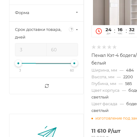
Форма
24
16
32
Срок доставки товара,
?
дн
час
мин
дней
Пенал Кэт-4 бодега
белый
Ширина, мм
—
484
3
60
Высота, мм
—
2200
Глубина, мм
—
585
Цвет корпуса
—
бод
светлый
Цвет фасада
—
боде
светлый
изготовление под за
11 610
₽
/шт