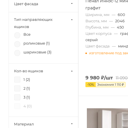
Пенал Иннэс-12 мин
Союз-Мебель (
18
)
Цвет фасада
графит
БРВ-Мебель (
9
)
Ширина, мм
—
600
Тип направляющих
12 стульев (
5
)
Высота, мм
—
2046
ящиков
Глубина, мм
—
450
Диал (
12
)
Цвет корпуса
—
гра
Все
RAUS (
3
)
серый
роликовые (
1
)
Цвет фасада
—
минд
Аквилон (
2
)
шариковые (
3
)
изготовление под за
Зарон (
3
)
Петровская мебель (
2
)
Кол-во ящиков
9 980
₽
/шт
11 090
1 (
2
)
-
10
%
Экономия
1 110
₽
2 (
1
)
3 (
1
)
4 (
0
)
Материал