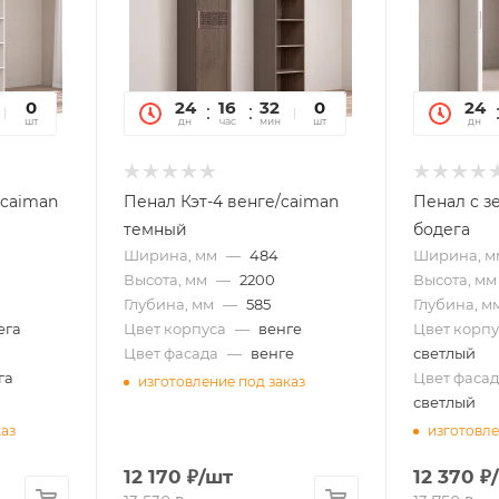
19
0
24
16
32
19
0
24
сек
шт
дн
час
мин
сек
шт
дн
/caiman
Пенал Кэт-4 венге/caiman
Пенал с з
темный
бодега
Ширина, мм
—
484
Ширина, м
Высота, мм
—
2200
Высота, мм
Глубина, мм
—
585
Глубина, м
ега
Цвет корпуса
—
венге
Цвет корпу
Цвет фасада
—
венге
светлый
га
Цвет фасад
изготовление под заказ
светлый
каз
изготовле
12 170
₽
/шт
12 370
₽