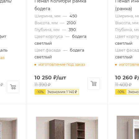
даль/
Пенал Колибри рамка
Пенал Инн
бодега
(рамка)
Ширина, мм
—
450
Ширина, м
Высота, мм
—
2100
Высота, мм
Глубина, мм
—
390
Глубина, м
фит
Цвет корпуса
—
бодега
Цвет корпу
светлый
светлый
аль
Цвет фасада
—
бодега
Цвет фасад
светлый
светлый
каз
изготовление под заказ
изготовле
10 250
₽
/шт
10 260
₽
₽
11 390
₽
11 400
₽
-
10
%
Экономия
1 140
₽
-
10
%
Экон