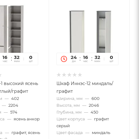
16
32
19
0
24
16
32
19
0
час
мин
сек
шт
дн
час
мин
сек
шт
-1 высокий ясень
Шкаф Иннэс-12 миндаль/
тлый/графит
графит
м
—
402
Ширина, мм
—
600
—
2204
Высота, мм
—
2046
м
—
574
Глубина, мм
—
450
са
—
ясень анкор
Цвет корпуса
—
графит
серый
а
—
графит, ясень
Цвет фасада
—
миндаль