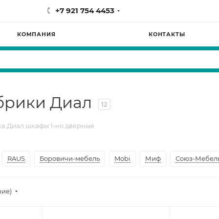
+7 921 754 4453
КОМПАНИЯ
КОНТАКТЫ
брики Диал
12
а Диал шкафы 1-но дверные
RAUS
Боровичи-мебель
Mobi
Миф
Союз-Мебел
ние)