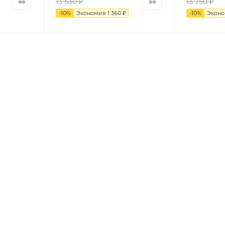
13 530
₽
13 750
₽
-
10
%
Экономия
1 360
₽
-
10
%
Экон