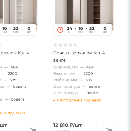
16
32
19
0
24
16
32
19
0
час
мин
сек
шт
дн
час
мин
сек
шт
еркалом Кэт-4
Пенал с зеркалом Кэт-4
венге
м
—
484
Ширина, мм
—
484
—
2200
Высота, мм
—
2200
м
—
585
Глубина, мм
—
585
са
—
бодега
Цвет корпуса
—
венге
Цвет фасада
—
венге
а
—
бодега
изготовление под заказ
ние под заказ
/шт
12 810
₽
/шт