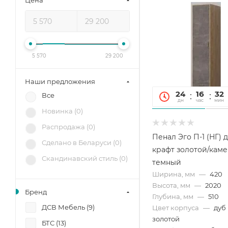
Цена
5 570
29 200
Наши предложения
24
16
32
Все
дн
час
мин
Новинка (
0
)
Распродажа (
0
)
Пенал Эго П-1 (НГ) 
Сделано в Беларуси (
0
)
крафт золотой/каме
Скандинавский стиль (
0
)
темный
Ширина, мм
—
420
Высота, мм
—
2020
Бренд
Глубина, мм
—
510
ДСВ Мебель (
9
)
Цвет корпуса
—
дуб
золотой
БТС (
13
)