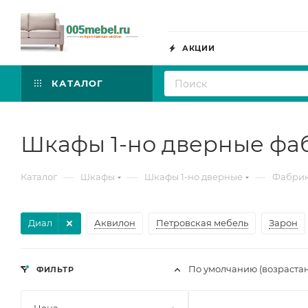
АКЦИИ
КАТАЛОГ
Шкафы 1-но дверные фа
—
—
—
Каталог
Шкафы
Шкафы 1-но дверные
Фабрик
Диал
Аквилон
Петровская мебель
Зарон
По умолчанию (возраста
ФИЛЬТР