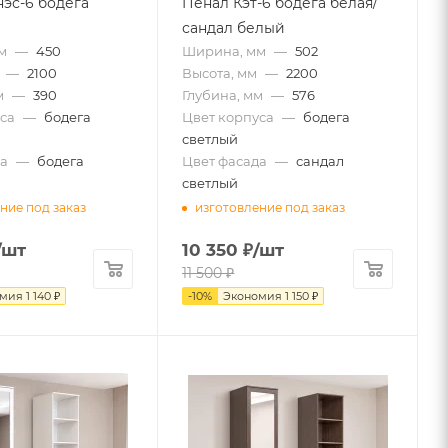
эс-6 бодега
Пенал Кэт-6 бодега белая/
сандал белый
м
—
450
Ширина, мм
—
502
—
2100
Высота, мм
—
2200
м
—
390
Глубина, мм
—
576
са
—
бодега
Цвет корпуса
—
бодега
светлый
а
—
бодега
Цвет фасада
—
сандал
светлый
ние под заказ
изготовление под заказ
/шт
10 350
₽
/шт
11 500
₽
омия
1 140
₽
-
10
%
Экономия
1 150
₽