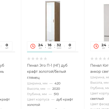
19
0
24
16
32
19
0
24
сек
шт
дн
час
мин
сек
шт
дн
дуб
Пенал Эго П-1 (НГ) дуб
Пенал Кэт
нь
крафт золотой/белый
анкор све
Ширина, м
глянец
Высота, мм
Ширина, мм
—
420
Глубина, м
Высота, мм
—
2020
Цвет корпу
Глубина, мм
—
510
светлый
 крафт
Цвет корпуса
—
дуб крафт
Цвет фасад
золотой