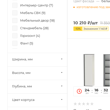
Цвет фасада
—
белы
Интерьер-Центр (
7
)
изготовление под за
Мебель СВК (
9
)
Мебельный двор (
18
)
10 210
₽
/шт
11 350
Стендмебель (
28
)
-
10
%
Экономия
1 140
₽
Горизонт (
4
)
Фант (
5
)
Боровичи-мебель (
20
)
Памир (
23
)
Ширина, мм
Олмеко (
5
)
Высота, мм
Миф (
33
)
SV-Мебель (
8
)
Глубина, мм
Mobi (
26
)
24
16
32
дн
час
мин
МК Стиль (
5
)
Цвет корпуса
Тэкс (
34
)