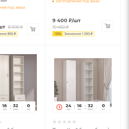
тлый
изготовление под заказ
ние под заказ
9 400
₽
/шт
шт
8 500
₽
10 450
₽
омия
850
₽
-
10
%
Экономия
1 050
₽
16
32
19
0
24
16
32
19
0
час
мин
сек
шт
дн
час
мин
сек
шт