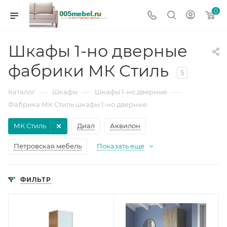
0
Шкафы 1-но дверные
фабрики МК Стиль
5
—
—
—
Каталог
Шкафы
Шкафы 1-но дверные
Фабрика МК Стиль шкафы 1-но дверные
МК Стиль
Диал
Аквилон
Петровская мебель
Показать еще
ФИЛЬТР