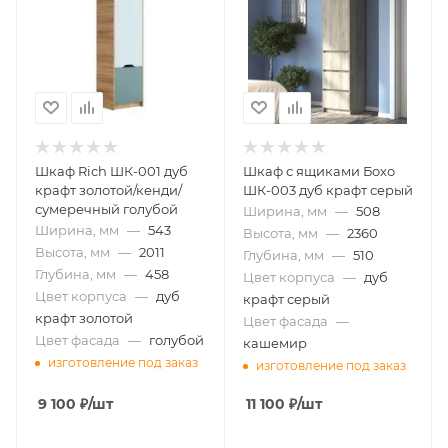
Шкаф Rich ШК-001 дуб
Шкаф с ящиками Бохо
крафт золотой/кенди/
ШК-003 дуб крафт серый
сумеречный голубой
Ширина, мм
—
508
Ширина, мм
—
543
Высота, мм
—
2360
Высота, мм
—
2011
Глубина, мм
—
510
Глубина, мм
—
458
Цвет корпуса
—
дуб
Цвет корпуса
—
дуб
крафт серый
крафт золотой
Цвет фасада
—
Цвет фасада
—
голубой
кашемир
изготовление под заказ
изготовление под заказ
9 100
₽
/шт
11 100
₽
/шт