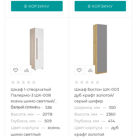
В КОРЗИНУ
В КОРЗИНУ
Шкаф 1-створчатый
Шкаф Бостон ШК-003
Палермо-3 ШК-008
дуб крафт золотой/
ясень шимо светлый/
серый шифер
белый глянец
Ширина, мм
—
536
Ширина, мм
—
550
Высота, мм
—
2078
Высота, мм
—
2360
Глубина, мм
—
509
Глубина, мм
—
414
Цвет корпуса
—
ясень
Цвет корпуса
—
дуб
шимо светлый
крафт золотой