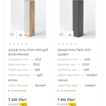
Шкаф Охта Лайт 400 дуб
Шкаф Охта Лайт 400
вотан/белый
графит
Ширина, мм
—
402
Ширина, мм
—
402
Высота, мм
—
2100
Высота, мм
—
2100
Глубина, мм
—
482
Глубина, мм
—
482
Цвет корпуса
—
дуб
Цвет корпуса
—
графит
вотан
серый
Цвет фасада
—
белый
Цвет фасада
—
графит
в наличии
в наличии
7 220
₽
/шт
7 810
₽
/шт
8 600
₽
9 300
₽
-
16
%
-
16
%