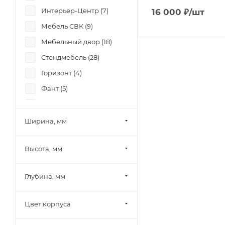
Интерьер-Центр (
7
)
16 000
₽
/шт
Мебель СВК (
9
)
Мебельный двор (
18
)
Стендмебель (
28
)
Горизонт (
4
)
Фант (
5
)
Боровичи-мебель (
20
)
Памир (
23
)
Ширина, мм
Олмеко (
5
)
Высота, мм
Миф (
33
)
SV-Мебель (
8
)
Глубина, мм
Mobi (
26
)
МК Стиль (
5
)
Цвет корпуса
Тэкс (
34
)