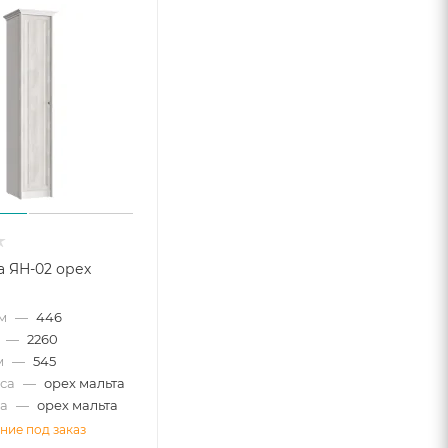
 ЯН-02 орех
м
—
446
—
2260
м
—
545
са
—
орех мальта
а
—
орех мальта
ние под заказ