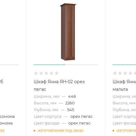
уб
Шкаф Янна ЯН-02 орех
Шкаф Янна
пегас
мальта
Ширина, мм
—
446
Ширина, м
Высота, мм
—
2260
Высота, мм
Глубина, мм
—
545
Глубина, м
 сонома
Цвет корпуса
—
орех пегас
Цвет корпу
сонома
Цвет фасада
—
орех пегас
Цвет фасад
каз
изготовление под заказ
изготовле