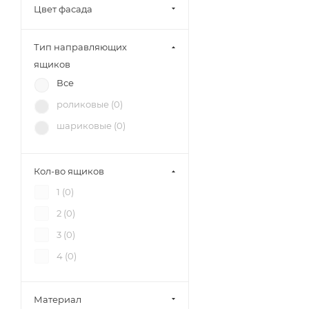
Союз-Мебель (
18
)
Цвет фасада
БРВ-Мебель (
9
)
Тип направляющих
12 стульев (
5
)
ящиков
Диал (
12
)
Все
RAUS (
3
)
роликовые (
0
)
Аквилон (
2
)
шариковые (
0
)
Зарон (
3
)
Петровская мебель (
2
)
Кол-во ящиков
1 (
0
)
2 (
0
)
3 (
0
)
4 (
0
)
Материал