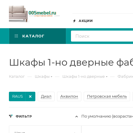
АКЦИИ
КАТАЛОГ
Шкафы 1-но дверные фа
—
—
—
Каталог
Шкафы
Шкафы 1-но дверные
Фабрик
RAUS
Диал
Аквилон
Петровская мебель
По умолчанию (возраста
ФИЛЬТР