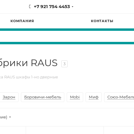
+7 921 754 4453
КОМПАНИЯ
КОНТАКТЫ
брики RAUS
3
а RAUS шкафы 1-но дверные
Зарон
Боровичи-мебель
Mobi
Миф
Союз-Мебел
ние)