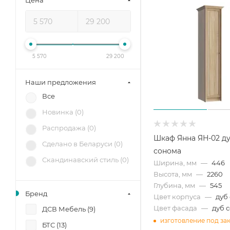
Цена
5 570
29 200
Наши предложения
Все
Новинка (
0
)
Распродажа (
0
)
Шкаф Янна ЯН-02 д
Сделано в Беларуси (
0
)
сонома
Скандинавский стиль (
0
)
Ширина, мм
—
446
Высота, мм
—
2260
Глубина, мм
—
545
Бренд
Цвет корпуса
—
дуб
Цвет фасада
—
дуб 
ДСВ Мебель (
9
)
изготовление под за
БТС (
13
)