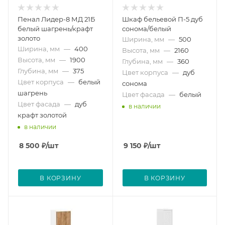
Пенал Лидер-8 МД 21Б
Шкаф бельевой П-5 дуб
белый шагрень/крафт
сонома/белый
золото
Ширина, мм
—
500
Ширина, мм
—
400
Высота, мм
—
2160
Высота, мм
—
1900
Глубина, мм
—
360
Глубина, мм
—
375
Цвет корпуса
—
дуб
Цвет корпуса
—
белый
сонома
шагрень
Цвет фасада
—
белый
Цвет фасада
—
дуб
в наличии
крафт золотой
в наличии
8 500
₽
/шт
9 150
₽
/шт
В КОРЗИНУ
В КОРЗИНУ