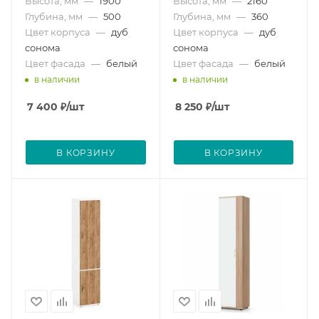
Высота, мм
—
1900
Высота, мм
—
2160
Глубина, мм
—
500
Глубина, мм
—
360
Цвет корпуса
—
дуб
Цвет корпуса
—
дуб
сонома
сонома
Цвет фасада
—
белый
Цвет фасада
—
белый
в наличии
в наличии
7 400
₽
/шт
8 250
₽
/шт
В КОРЗИНУ
В КОРЗИНУ