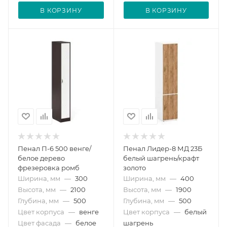
В КОРЗИНУ
В КОРЗИНУ
Пенал П-6 500 венге/
Пенал Лидер-8 МД 23Б
белое дерево
белый шагрень/крафт
фрезеровка ромб
золото
Ширина, мм
—
300
Ширина, мм
—
400
Высота, мм
—
2100
Высота, мм
—
1900
Глубина, мм
—
500
Глубина, мм
—
500
Цвет корпуса
—
венге
Цвет корпуса
—
белый
Цвет фасада
—
белое
шагрень