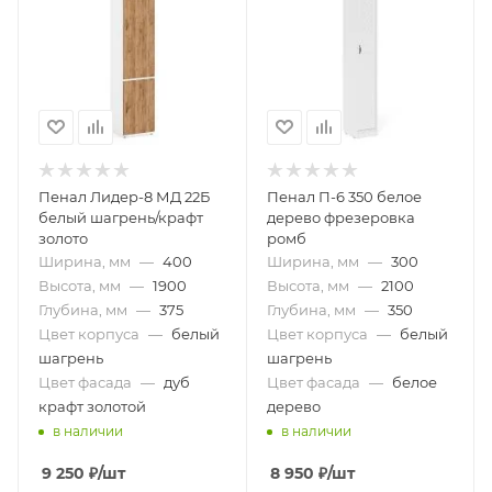
Пенал Лидер-8 МД 22Б
Пенал П-6 350 белое
белый шагрень/крафт
дерево фрезеровка
золото
ромб
Ширина, мм
—
400
Ширина, мм
—
300
Высота, мм
—
1900
Высота, мм
—
2100
Глубина, мм
—
375
Глубина, мм
—
350
Цвет корпуса
—
белый
Цвет корпуса
—
белый
шагрень
шагрень
Цвет фасада
—
дуб
Цвет фасада
—
белое
крафт золотой
дерево
в наличии
в наличии
9 250
₽
/шт
8 950
₽
/шт