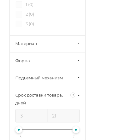
1 (
0
)
2 (
0
)
3 (
0
)
Материал
Форма
Подъемный механизм
Срок доставки товара,
?
дней
3
21