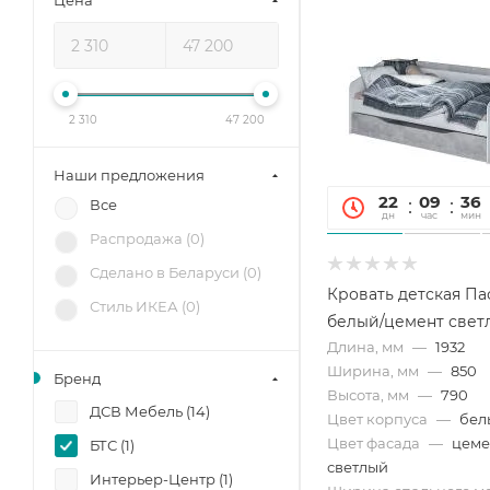
Цена
2 310
47 200
Наши предложения
22
09
36
Все
дн
час
мин
Распродажа (
0
)
Сделано в Беларуси (
0
)
Кровать детская Па
Стиль ИКЕА (
0
)
белый/цемент свет
Длина, мм
—
1932
Ширина, мм
—
850
Бренд
Высота, мм
—
790
ДСВ Мебель (
14
)
Цвет корпуса
—
бел
Цвет фасада
—
цеме
БТС (
1
)
светлый
Интерьер-Центр (
1
)