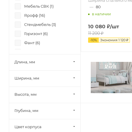
Ширина спального ме
Мебель СВК (
1
)
—
80
в наличии
Ярофф (
16
)
Стендмебель (
3
)
10 080
₽
/шт
11 200
₽
Горизонт (
6
)
-
10
%
Экономия
1 120
₽
Фант (
6
)
Боровичи-мебель (
8
)
Лион (
6
)
Длина, мм
Памир (
4
)
Ширина, мм
Олмеко (
2
)
Миф (
19
)
Высота, мм
Шведский стандарт
(Сведства VMG Industry)
(
1
)
Глубина, мм
SV-Мебель (
4
)
Цвет корпуса
Mobi (
5
)