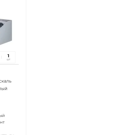
21
1
сек
шт
скаль
лый
ый
нт