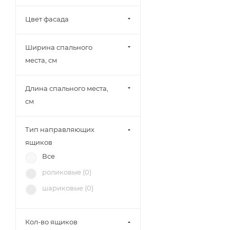
МК Стиль (
4
)
Цвет фасада
Тэкс (
3
)
Союз-Мебель (
2
)
Ширина спального
БРВ-Мебель (
3
)
места, см
Диал (
8
)
Зарон (
9
)
Длина спального места,
см
Тип направляющих
ящиков
Все
роликовые (
0
)
шариковые (
0
)
Кол-во ящиков