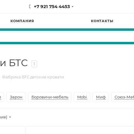
+7 921 754 4453
КОМПАНИЯ
КОНТАКТЫ
и БТС
1
Фабрика БТС детские кровати
л
Зарон
Боровичи-мебель
Mobi
Миф
Союз-Ме
ние)