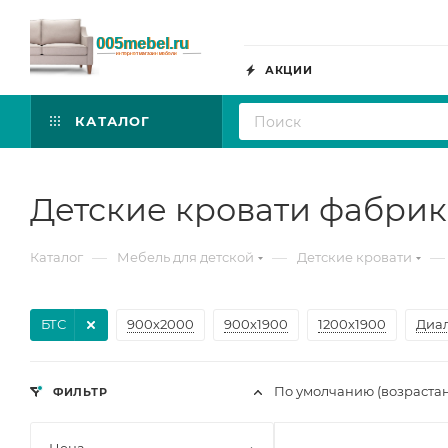
АКЦИИ
КАТАЛОГ
Детские кровати фабрик
—
—
—
Каталог
Мебель для детской
Детские кровати
БТС
900х2000
900х1900
1200х1900
Диа
По умолчанию (возраста
ФИЛЬТР