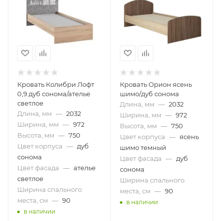
Кровать Колибри Лофт
Кровать Орион ясень
0,9 дуб сонома/ателье
шимо/дуб сонома
светлое
Длина, мм
—
2032
Длина, мм
—
2032
Ширина, мм
—
972
Ширина, мм
—
972
Высота, мм
—
750
Высота, мм
—
750
Цвет корпуса
—
ясень
Цвет корпуса
—
дуб
шимо темный
сонома
Цвет фасада
—
дуб
Цвет фасада
—
ателье
сонома
светлое
Ширина спального
Ширина спального
места, см
—
90
места, см
—
90
в наличии
в наличии