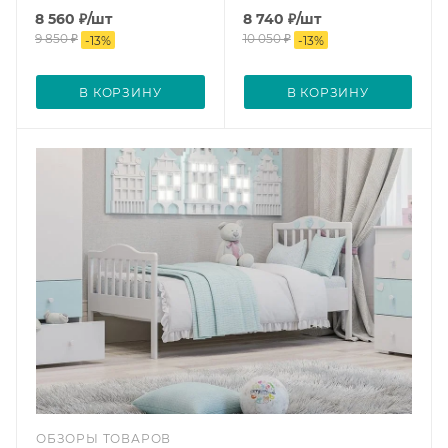
8 560
₽
/шт
8 740
₽
/шт
9 850
₽
10 050
₽
-
13
%
-
13
%
В КОРЗИНУ
В КОРЗИНУ
ОБЗОРЫ ТОВАРОВ