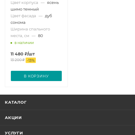
Цвет корпуса
—
ясень
шимо темный
Цвет фасада
—
дуб
сонома
Ширина спального
места, см
—
80
в наличии
11 480
₽
/шт
13 200
₽
-
13
%
В КОРЗИНУ
КАТАЛОГ
АКЦИИ
УСЛУГИ