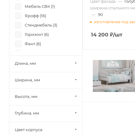
Цвет фасада
—
голу
Мебель СВК (
1
)
Ширина спального ме
—
90
Ярофф (
16
)
изготовление под за
Стендмебель (
3
)
14 200
₽
/шт
Горизонт (
6
)
Фант (
6
)
Боровичи-мебель (
8
)
Лион (
6
)
Длина, мм
Памир (
4
)
Ширина, мм
Олмеко (
2
)
Миф (
19
)
Высота, мм
Шведский стандарт
(Сведства VMG Industry)
(
1
)
Глубина, мм
SV-Мебель (
4
)
Цвет корпуса
Mobi (
5
)