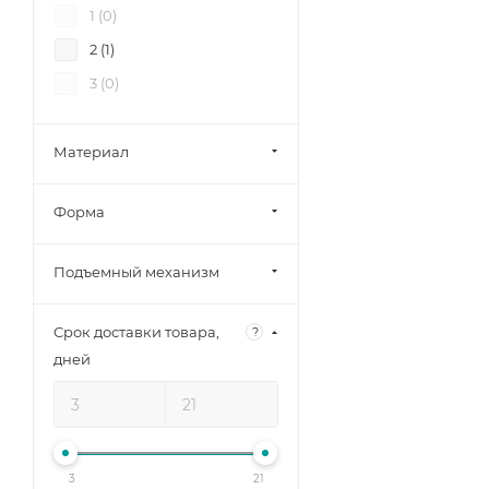
1 (
0
)
2 (
1
)
3 (
0
)
Материал
Форма
Подъемный механизм
Срок доставки товара,
?
дней
3
21