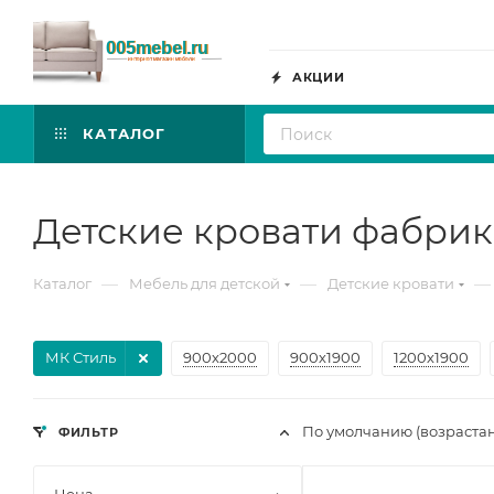
АКЦИИ
КАТАЛОГ
Детские кровати фабри
—
—
—
Каталог
Мебель для детской
Детские кровати
МК Стиль
900х2000
900х1900
1200х1900
По умолчанию (возраста
ФИЛЬТР