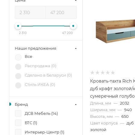
Цена
2 310
47 200
Наши предложения
Все
Распродажа (
0
)
Сделано в Беларуси (
0
)
Кровать-тахта Rich 
Стиль ИКЕА (
0
)
дуб крафт золотой/
сумеречный голуб
Длина, мм
—
2032
Бренд
Ширина, мм
—
940
ДСВ Мебель (
14
)
Высота, мм
—
650
БТС (
1
)
Цвет корпуса
—
дуб
золотой
Интерьер-Центр (
1
)