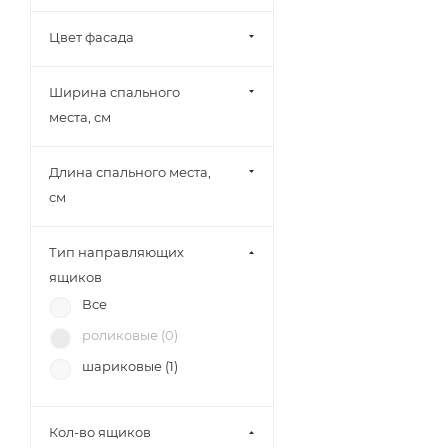
МК Стиль (
4
)
Цвет фасада
Тэкс (
3
)
Союз-Мебель (
2
)
Ширина спального
БРВ-Мебель (
3
)
места, см
Диал (
8
)
Зарон (
9
)
Длина спального места,
см
Тип направляющих
ящиков
Все
роликовые (
0
)
шариковые (
1
)
Кол-во ящиков