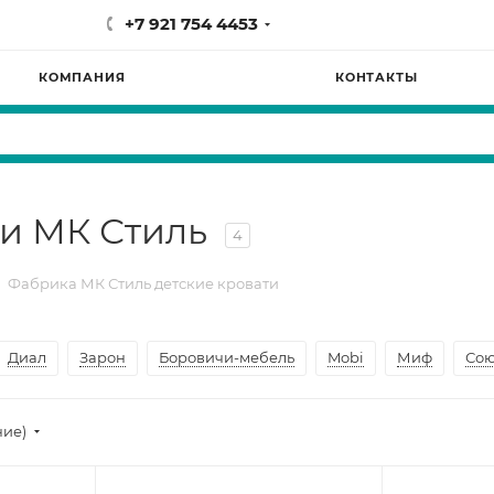
+7 921 754 4453
КОМПАНИЯ
КОНТАКТЫ
ки МК Стиль
4
Фабрика МК Стиль детские кровати
Диал
Зарон
Боровичи-мебель
Mobi
Миф
Сою
ние)