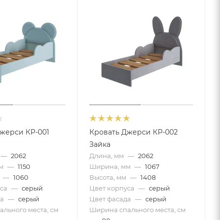
жерси КР-001
Кровать Джерси КР-002
Зайка
—
2062
Длина, мм
—
2062
м
—
1150
Ширина, мм
—
1067
—
1060
Высота, мм
—
1408
са
—
серый
Цвет корпуса
—
серый
а
—
серый
Цвет фасада
—
серый
льного места, см
Ширина спального места, см