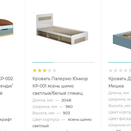
КР-002
Кровать Палермо Юниор
Кровать Д
кенди/
КР-001 ясень шимо
Мишка
Длина, мм
ой
светлый/белый глянец
Ширина, м
Длина, мм
—
2048
Высота, мм
Ширина, мм
—
960
Цвет корпу
Высота, мм
—
903
Цвет фасад
 крафт
Цвет корпуса
—
ясень шимо
Ширина спа
светлый