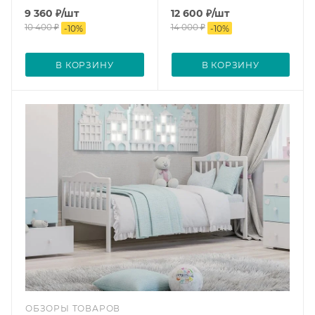
9 360
₽
/шт
12 600
₽
/шт
10 400
₽
14 000
₽
-
10
%
-
10
%
В КОРЗИНУ
В КОРЗИНУ
ОБЗОРЫ ТОВАРОВ