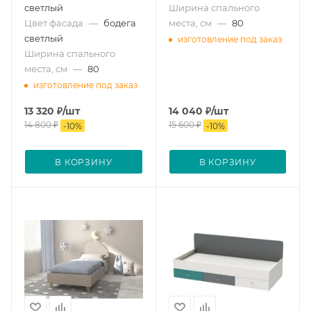
светлый
Ширина спального
Цвет фасада
—
бодега
места, см
—
80
светлый
изготовление под заказ
Ширина спального
места, см
—
80
изготовление под заказ
13 320
₽
/шт
14 040
₽
/шт
14 800
₽
15 600
₽
-
10
%
-
10
%
В КОРЗИНУ
В КОРЗИНУ