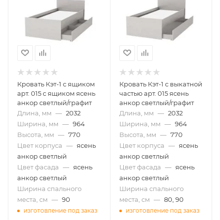
Кровать Кэт-1 с ящиком
Кровать Кэт-1 с выкатной
арт. 015 с ящиком ясень
частью арт. 015 ясень
анкор светлый/графит
анкор светлый/графит
Длина, мм
—
2032
Длина, мм
—
2032
Ширина, мм
—
964
Ширина, мм
—
964
Высота, мм
—
770
Высота, мм
—
770
Цвет корпуса
—
ясень
Цвет корпуса
—
ясень
анкор светлый
анкор светлый
Цвет фасада
—
ясень
Цвет фасада
—
ясень
анкор светлый
анкор светлый
Ширина спального
Ширина спального
места, см
—
90
места, см
—
80, 90
изготовление под заказ
изготовление под заказ