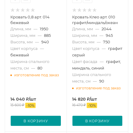
Кровать 0,8 арт. 014
Кровать Клео арт. 010
бежевый
графит/миндаль/океан
Длина, мм
—
1950
Длина, мм
—
2044
Ширина, мм
—
885
Ширина, мм
—
945
Высота, мм
—
940
Высота, мм
—
750
Цвет корпуса
—
Цвет корпуса
—
графит
бежевый
серый
Ширина спального
Цвет фасада
—
графит,
места, см
—
80
миндаль, синий
Ширина спального
изготовление под заказ
места, см
—
90
изготовление под заказ
14 040
₽
/шт
14 820
₽
/шт
15 600
₽
16 470
₽
-
10
%
-
10
%
В КОРЗИНУ
В КОРЗИНУ