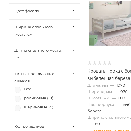
МК Стиль (
4
)
Цвет фасада
Тэкс (
3
)
Союз-Мебель (
2
)
Ширина спального
БРВ-Мебель (
3
)
места, см
Диал (
8
)
Зарон (
9
)
Длина спального места,
см
Кровать Норка с б
Тип направляющих
выбеленная береза
ящиков
Длина, мм
—
1970
Все
Ширина, мм
—
970
роликовые (
19
)
Высота, мм
—
680
Цвет корпуса
—
выб
шариковые (
4
)
береза
Ширина спального ме
—
80
Кол-во ящиков