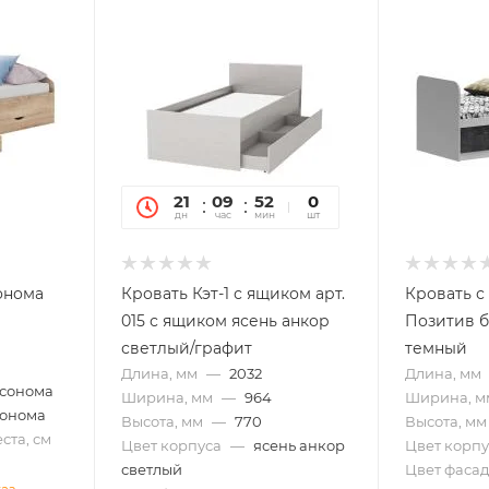
21
09
52
09
0
дн
час
мин
сек
шт
онома
Кровать Кэт-1 с ящиком арт.
Кровать с
015 с ящиком ясень анкор
Позитив 
светлый/графит
темный
Длина, мм
—
2032
Длина, мм
 сонома
Ширина, мм
—
964
Ширина, м
сонома
Высота, мм
—
770
Высота, мм
ста, см
Цвет корпуса
—
ясень анкор
Цвет корпу
светлый
Цвет фасад