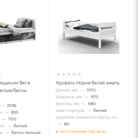
 ящиком Вега
Кровать Норка белая эмаль
Длина, мм
—
1970
белый/бетон
Ширина, мм
—
970
Высота, мм
—
680
—
2036
Цвет корпуса
—
белый
м
—
850
Ширина спального места, см
—
700
—
80
са
—
белый
изготовление под заказ
а
—
бетон темный