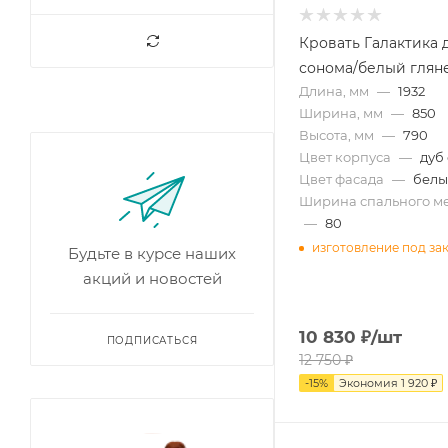
Кровать Галактика 
сонома/белый глян
Длина, мм
—
1932
Ширина, мм
—
850
Высота, мм
—
790
Цвет корпуса
—
дуб
Цвет фасада
—
белы
Ширина спального ме
—
80
изготовление под за
Будьте в курсе наших
акций и новостей
10 830
₽
/шт
ПОДПИСАТЬСЯ
12 750
₽
-
15
%
Экономия
1 920
₽