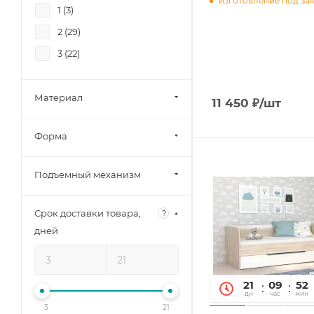
изготовление под за
1 (
3
)
2 (
29
)
3 (
22
)
Материал
11 450
₽
/шт
Форма
Подъемный механизм
Срок доставки товара,
?
дней
21
09
52
дн
час
мин
3
21