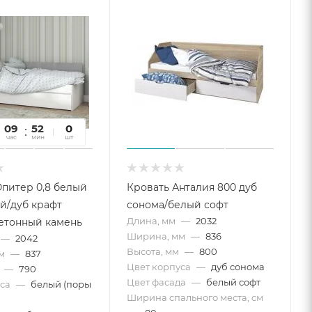
09
52
09
0
час
мин
сек
шт
питер 0,8 белый
Кровать Анталия 800 дуб
й/дуб крафт
сонома/белый софт
Длина, мм
—
2032
етонный камень
Ширина, мм
—
836
—
2042
Высота, мм
—
800
м
—
837
Цвет корпуса
—
дуб сонома
—
790
Цвет фасада
—
белый софт
са
—
белый (поры
Ширина спального места, см