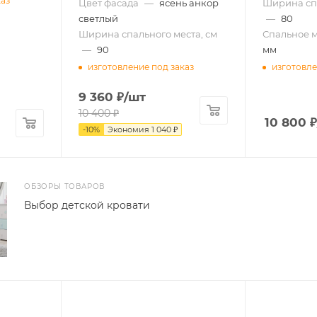
каз
Цвет фасада
—
ясень анкор
Ширина спа
светлый
—
80
Ширина спального места, см
Спальное м
—
90
мм
изготовление под заказ
изготовле
9 360
₽
/шт
10 400
₽
10 800
₽
-
10
%
Экономия
1 040
₽
ОБЗОРЫ ТОВАРОВ
Выбор детской кровати