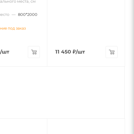
льного места, см
есто
—
800*2000
ние под заказ
/шт
11 450
₽
/шт