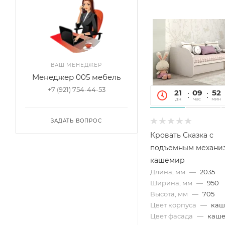
ВАШ МЕНЕДЖЕР
Менеджер 005 мебель
+7 (921) 754-44-53
21
09
52
дн
час
мин
ЗАДАТЬ ВОПРОС
Кровать Сказка с
подъемным механи
кашемир
Длина, мм
—
2035
Ширина, мм
—
950
Высота, мм
—
705
Цвет корпуса
—
каш
Цвет фасада
—
каш