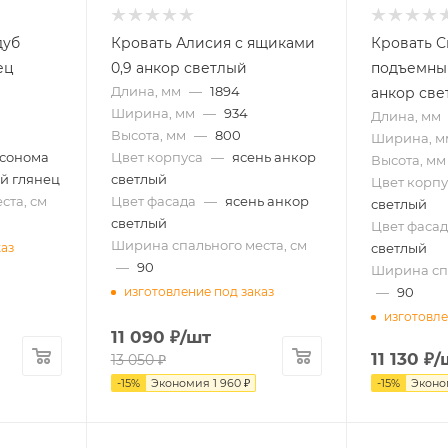
дуб
Кровать Алисия с ящиками
Кровать С
ец
0,9 анкор светлый
подъемны
Длина, мм
—
1894
анкор све
Ширина, мм
—
934
Длина, мм
Высота, мм
—
800
Ширина, м
 сонома
Цвет корпуса
—
ясень анкор
Высота, мм
й глянец
светлый
Цвет корпу
ста, см
Цвет фасада
—
ясень анкор
светлый
светлый
Цвет фасад
Ширина спального места, см
светлый
каз
—
90
Ширина спа
—
90
изготовление под заказ
изготовле
11 090
₽
/шт
11 130
₽
/
13 050
₽
-
15
%
Экономия
1 960
₽
-
15
%
Экон