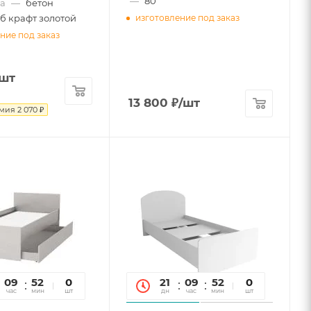
—
80
а
—
бетон
уб крафт золотой
изготовление под заказ
ние под заказ
/шт
13 800
₽
/шт
омия
2 070
₽
09
52
09
0
21
09
52
09
0
час
мин
сек
шт
дн
час
мин
сек
шт