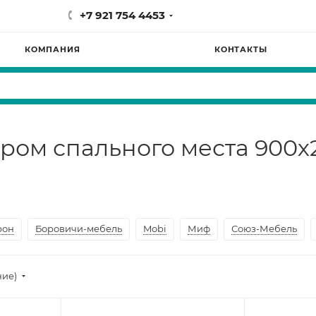
+7 921 754 4453
КОМПАНИЯ
КОНТАКТЫ
ером спального места 900х
рон
Боровичи-мебель
Mobi
Миф
Союз-Мебель
ние)