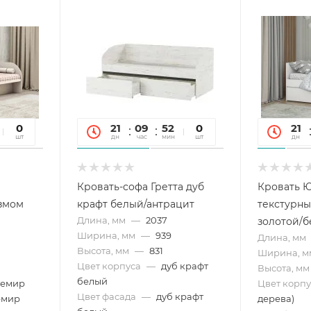
09
0
21
09
52
09
0
21
сек
шт
дн
час
мин
сек
шт
дн
Кровать-софа Гретта дуб
Кровать Ю
змом
крафт белый/антрацит
текстурны
Длина, мм
—
2037
золотой/б
Ширина, мм
—
939
Длина, мм
Высота, мм
—
831
Ширина, м
Цвет корпуса
—
дуб крафт
Высота, мм
белый
емир
Цвет корпу
Цвет фасада
—
дуб крафт
емир
дерева)