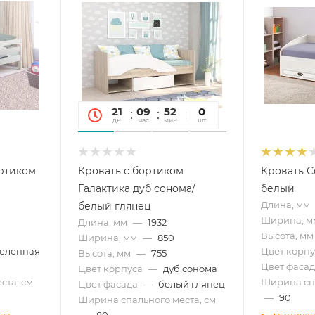
21
09
52
09
0
дн
час
мин
сек
шт
ортиком
Кровать с бортиком
Кровать С
Галактика дуб сонома/
белый
Длина, мм
белый глянец
Ширина, м
Длина, мм
—
1932
Высота, мм
Ширина, мм
—
850
еленная
Цвет корпу
Высота, мм
—
755
Цвет фасад
Цвет корпуса
—
дуб сонома
ста, см
Ширина спа
Цвет фасада
—
белый глянец
—
90
Ширина спального места, см