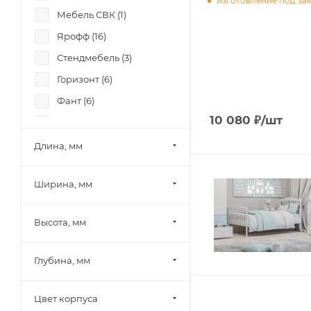
изготовление под за
Мебель СВК (
1
)
Ярофф (
16
)
Стендмебель (
3
)
Горизонт (
6
)
Фант (
6
)
10 080
₽
/шт
Боровичи-мебель (
8
)
Лион (
6
)
Длина, мм
Памир (
4
)
Ширина, мм
Олмеко (
2
)
Миф (
19
)
Высота, мм
Шведский стандарт
(Сведства VMG Industry)
(
1
)
Глубина, мм
SV-Мебель (
4
)
Цвет корпуса
Mobi (
5
)