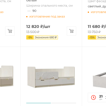
белый
ста, см
Цвет фасад
Ширина спального места, см
светлый, д
—
90
каз
изготовле
изготовление под заказ
12 820
₽
/шт
11 680
₽
13 500
₽
13 750
₽
-
5
%
Экономия
680
₽
-
15
%
Экон
21
дн