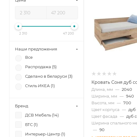
Цена
2 310
47 200
Наши предложения
Все
Распродажа (
5
)
Сделано в Беларуси (
3
)
Кровать Соня дуб с
Стиль ИКЕА (
1
)
Длина, мм
—
2040
Ширина, мм
—
940
Высота, мм
—
700
Бренд
Цвет корпуса
—
дуб
ДСВ Мебель (
14
)
Цвет фасада
—
дуб 
Ширина спального ме
БТС (
1
)
—
90
Интерьер-Центр (
1
)