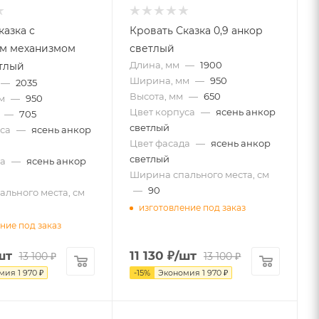
казка с
Кровать Сказка 0,9 анкор
м механизмом
светлый
Длина, мм
—
1900
тлый
Ширина, мм
—
950
—
2035
Высота, мм
—
650
м
—
950
Цвет корпуса
—
ясень анкор
—
705
светлый
са
—
ясень анкор
Цвет фасада
—
ясень анкор
светлый
а
—
ясень анкор
Ширина спального места, см
—
90
льного места, см
изготовление под заказ
ние под заказ
шт
11 130
₽
/шт
13 100
₽
13 100
₽
омия
1 970
₽
-
15
%
Экономия
1 970
₽