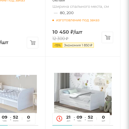
белый
ние под заказ
Ширина спального места, см
—
80, 200
изготовление под заказ
10 450
₽
/шт
12 300
₽
/шт
-
15
%
Экономия
1 850
₽
09
52
09
0
21
09
52
09
0
час
мин
сек
шт
дн
час
мин
сек
шт