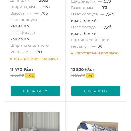
Длина, мм
—
2035
Ширина, мм
—
939
Ширина, мм
—
950
Высота, мм
—
831
Высота, мм
—
705
Цвет корпуса
—
дуб
Цвет корпуса
—
крафт белый
кашемир
Цвет фасада
—
дуб
Цвет фасада
—
крафт белый
кашемир
Ширина спального
Ширина спального
места, см
—
90
места, см
—
90
изготовление под заказ
изготовление под заказ
11 470
₽
/шт
12 820
₽
/шт
13 500
₽
13 500
₽
-
15
%
-
5
%
В КОРЗИНУ
В КОРЗИНУ