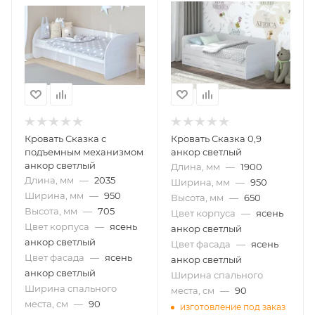
Кровать Сказка с
Кровать Сказка 0,9
подъемным механизмом
анкор светлый
анкор светлый
Длина, мм
—
1900
Длина, мм
—
2035
Ширина, мм
—
950
Ширина, мм
—
950
Высота, мм
—
650
Высота, мм
—
705
Цвет корпуса
—
ясень
Цвет корпуса
—
ясень
анкор светлый
анкор светлый
Цвет фасада
—
ясень
Цвет фасада
—
ясень
анкор светлый
анкор светлый
Ширина спального
Ширина спального
места, см
—
90
места, см
—
90
изготовление под заказ