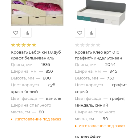
Кровать Бабочки 1.8 дуб
Кровать Клео арт. 010
крафт белый/ваниль
графит/миндаль/океан
Длина, мм
—
1836
Длина, мм
—
2044
Ширина, мм
—
850
Ширина, мм
—
945
Высота, мм
—
800
Высота, мм
—
750
Цвет корпуса
—
дуб
Цвет корпуса
—
графит
крафт белый
серый
Цвет фасада
—
ваниль
Цвет фасада
—
графит,
Ширина спального
миндаль, синий
места, см
—
80
Ширина спального
места, см
—
90
изготовление под заказ
изготовление под заказ
14 820
₽
/шт