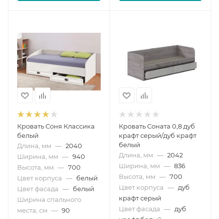
Кровать Соня Классика
Кровать Соната 0,8 дуб
белый
крафт серый/дуб крафт
белый
Длина, мм
—
2040
Длина, мм
—
2042
Ширина, мм
—
940
Ширина, мм
—
836
Высота, мм
—
700
Высота, мм
—
700
Цвет корпуса
—
белый
Цвет корпуса
—
дуб
Цвет фасада
—
белый
крафт серый
Ширина спального
Цвет фасада
—
дуб
места, см
—
90