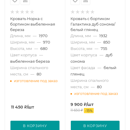
Кровать Норка с
Кровать с бортиком
бортиком выбеленная
Галактика дуб сонома/
береза
белый глянец
Длина, мм
—
1970
Длина, мм
—
1932
Ширина, мм
—
970
Ширина, мм
—
850
Высота, мм
—
680
Высота, мм
—
755
Цвет корпуса
—
Цвет корпуса
—
дуб
выбеленная береза
сонома
Ширина спального
Цвет фасада
—
белый
места, см
—
80
глянец
Ширина спального
изготовление под заказ
места, см
—
80
изготовление под заказ
9 900
₽
/шт
11 450
₽
/шт
11 650
₽
-
15
%
В КОРЗИНУ
В КОРЗИНУ