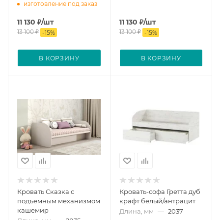
изготовление под заказ
11 130
₽
/шт
11 130
₽
/шт
13 100
₽
13 100
₽
-
15
%
-
15
%
В КОРЗИНУ
В КОРЗИНУ
Кровать Сказка с
Кровать-софа Гретта дуб
подъемным механизмом
крафт белый/антрацит
кашемир
Длина, мм
—
2037