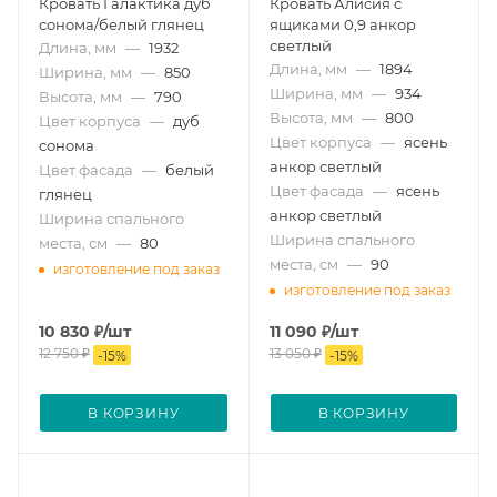
Кровать Галактика дуб
Кровать Алисия с
сонома/белый глянец
ящиками 0,9 анкор
светлый
Длина, мм
—
1932
Длина, мм
—
1894
Ширина, мм
—
850
Ширина, мм
—
934
Высота, мм
—
790
Высота, мм
—
800
Цвет корпуса
—
дуб
Цвет корпуса
—
ясень
сонома
анкор светлый
Цвет фасада
—
белый
Цвет фасада
—
ясень
глянец
анкор светлый
Ширина спального
Ширина спального
места, см
—
80
места, см
—
90
изготовление под заказ
изготовление под заказ
10 830
₽
/шт
11 090
₽
/шт
12 750
₽
13 050
₽
-
15
%
-
15
%
В КОРЗИНУ
В КОРЗИНУ