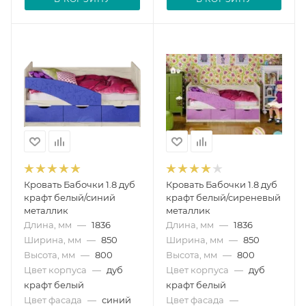
Кровать Бабочки 1.8 дуб
Кровать Бабочки 1.8 дуб
крафт белый/синий
крафт белый/сиреневый
металлик
металлик
Длина, мм
—
1836
Длина, мм
—
1836
Ширина, мм
—
850
Ширина, мм
—
850
Высота, мм
—
800
Высота, мм
—
800
Цвет корпуса
—
дуб
Цвет корпуса
—
дуб
крафт белый
крафт белый
Цвет фасада
—
синий
Цвет фасада
—