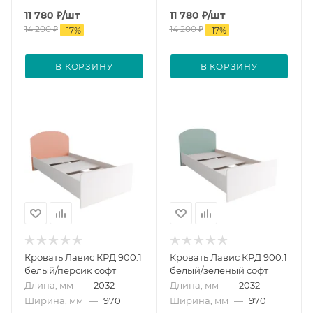
11 780
₽
/шт
11 780
₽
/шт
14 200
₽
14 200
₽
-
17
%
-
17
%
В КОРЗИНУ
В КОРЗИНУ
Кровать Лавис КРД 900.1
Кровать Лавис КРД 900.1
белый/персик софт
белый/зеленый софт
Длина, мм
—
2032
Длина, мм
—
2032
Ширина, мм
—
970
Ширина, мм
—
970