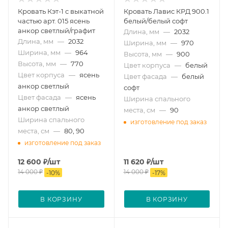
Кровать Кэт-1 с выкатной
Кровать Лавис КРД 900.1
частью арт. 015 ясень
белый/белый софт
анкор светлый/графит
Длина, мм
—
2032
Длина, мм
—
2032
Ширина, мм
—
970
Ширина, мм
—
964
Высота, мм
—
900
Высота, мм
—
770
Цвет корпуса
—
белый
Цвет корпуса
—
ясень
Цвет фасада
—
белый
анкор светлый
софт
Цвет фасада
—
ясень
Ширина спального
анкор светлый
места, см
—
90
Ширина спального
изготовление под заказ
места, см
—
80, 90
изготовление под заказ
12 600
₽
/шт
11 620
₽
/шт
14 000
₽
14 000
₽
-
10
%
-
17
%
В КОРЗИНУ
В КОРЗИНУ