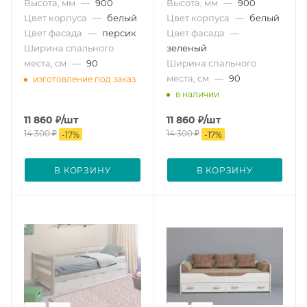
Высота, мм
—
900
Высота, мм
—
900
Цвет корпуса
—
белый
Цвет корпуса
—
белый
Цвет фасада
—
персик
Цвет фасада
—
Ширина спального
зеленый
места, см
—
90
Ширина спального
места, см
—
90
изготовление под заказ
в наличии
11 860
₽
/шт
11 860
₽
/шт
14 300
₽
14 300
₽
-
17
%
-
17
%
В КОРЗИНУ
В КОРЗИНУ