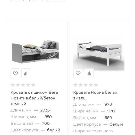
Кровать с ящиком Вега
Кровать Норка белая
Позитив белый/бетон
эмаль
темный
Длина, мм
—
1970
Длина, мм
—
2036
Ширина, мм
—
970
Ширина, мм
—
850
Высота, мм
—
680
Высота, мм
—
700
Цвет корпуса
—
белый
Цвет корпуса
—
белый
Ширина спального