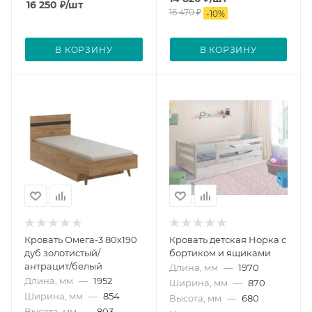
16 250
₽
/шт
16 470
₽
-
10
%
В КОРЗИНУ
В КОРЗИНУ
Кровать Омега-3 80х190
Кровать детская Норка с
дуб золотистый/
бортиком и ящиками
антрацит/белый
Длина, мм
—
1970
Длина, мм
—
1952
Ширина, мм
—
870
Ширина, мм
—
854
Высота, мм
—
680
Высота, мм
—
803