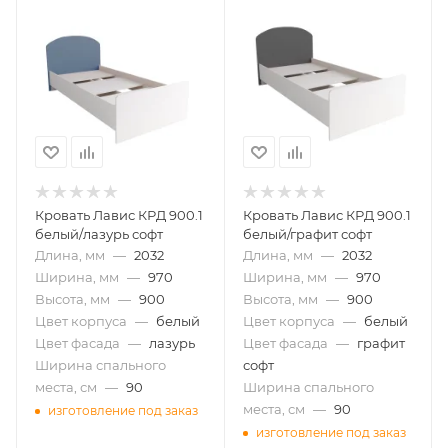
Кровать Лавис КРД 900.1
Кровать Лавис КРД 900.1
белый/лазурь софт
белый/графит софт
Длина, мм
—
2032
Длина, мм
—
2032
Ширина, мм
—
970
Ширина, мм
—
970
Высота, мм
—
900
Высота, мм
—
900
Цвет корпуса
—
белый
Цвет корпуса
—
белый
Цвет фасада
—
лазурь
Цвет фасада
—
графит
Ширина спального
софт
места, см
—
90
Ширина спального
места, см
—
90
изготовление под заказ
изготовление под заказ