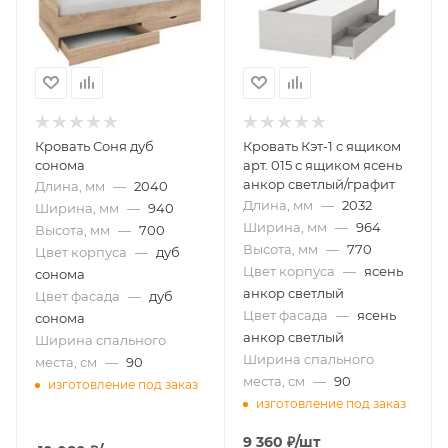
Кровать Соня дуб
Кровать Кэт-1 с ящиком
сонома
арт. 015 с ящиком ясень
анкор светлый/графит
Длина, мм
—
2040
Длина, мм
—
2032
Ширина, мм
—
940
Ширина, мм
—
964
Высота, мм
—
700
Высота, мм
—
770
Цвет корпуса
—
дуб
Цвет корпуса
—
ясень
сонома
анкор светлый
Цвет фасада
—
дуб
Цвет фасада
—
ясень
сонома
анкор светлый
Ширина спального
Ширина спального
места, см
—
90
места, см
—
90
изготовление под заказ
изготовление под заказ
9 360
₽
/шт