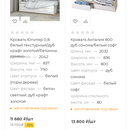
Кровать Юпитер 0,8
Кровать Анталия 800
белый текстурный/дуб
дуб сонома/белый софт
крафт золотой/бетонный
Длина, мм
—
2032
камень
Длина, мм
—
2042
Ширина, мм
—
836
Ширина, мм
—
837
Высота, мм
—
800
Высота, мм
—
790
Цвет корпуса
—
дуб
Цвет корпуса
—
белый
сонома
(поры дерева)
Цвет фасада
—
белый
Цвет фасада
—
бетон
софт
светлый, дуб крафт
Ширина спального
золотой
места, см
—
80
изготовление под заказ
изготовление под заказ
11 680
₽
/шт
13 800
₽
/шт
13 750
₽
-
15
%