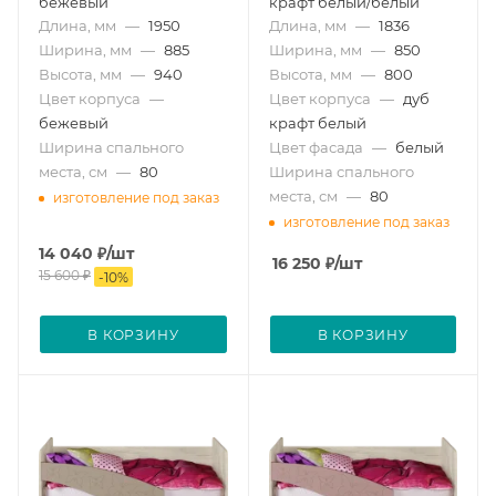
бежевый
крафт белый/белый
Длина, мм
—
1950
Длина, мм
—
1836
Ширина, мм
—
885
Ширина, мм
—
850
Высота, мм
—
940
Высота, мм
—
800
Цвет корпуса
—
Цвет корпуса
—
дуб
бежевый
крафт белый
Ширина спального
Цвет фасада
—
белый
места, см
—
80
Ширина спального
места, см
—
80
изготовление под заказ
изготовление под заказ
14 040
₽
/шт
16 250
₽
/шт
15 600
₽
-
10
%
В КОРЗИНУ
В КОРЗИНУ