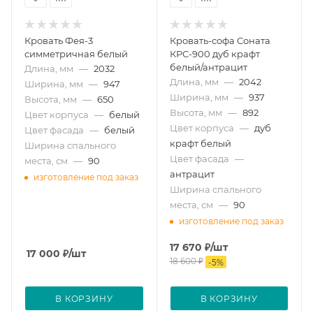
Кровать Фея-3
Кровать-софа Соната
симметричная белый
КРС-900 дуб крафт
белый/антрацит
Длина, мм
—
2032
Длина, мм
—
2042
Ширина, мм
—
947
Ширина, мм
—
937
Высота, мм
—
650
Высота, мм
—
892
Цвет корпуса
—
белый
Цвет корпуса
—
дуб
Цвет фасада
—
белый
крафт белый
Ширина спального
Цвет фасада
—
места, см
—
90
антрацит
изготовление под заказ
Ширина спального
места, см
—
90
изготовление под заказ
17 670
₽
/шт
17 000
₽
/шт
18 600
₽
-
5
%
В КОРЗИНУ
В КОРЗИНУ